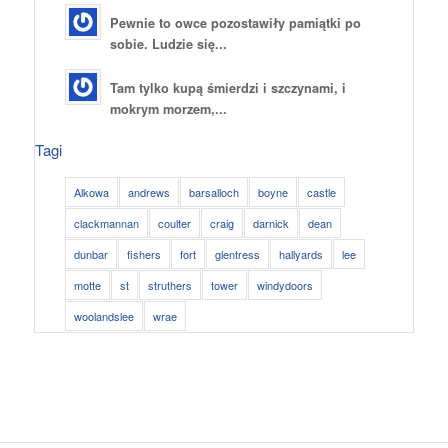
Pewnie to owce pozostawiły pamiątki po
sobie. Ludzie się...
Tam tylko kupą śmierdzi i szczynami, i
mokrym morzem,...
Tagi
Alkowa
andrews
barsalloch
boyne
castle
clackmannan
coulter
craig
darnick
dean
dunbar
fishers
fort
glentress
hallyards
lee
motte
st
struthers
tower
windydoors
woolandslee
wrae