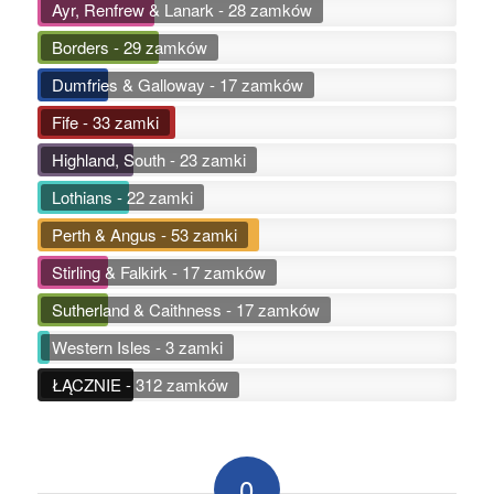
Ayr, Renfrew & Lanark - 28 zamków
Borders - 29 zamków
Dumfries & Galloway - 17 zamków
Fife - 33 zamki
Highland, South - 23 zamki
Lothians - 22 zamki
Perth & Angus - 53 zamki
Stirling & Falkirk - 17 zamków
Sutherland & Caithness - 17 zamków
Western Isles - 3 zamki
ŁĄCZNIE - 312 zamków
0