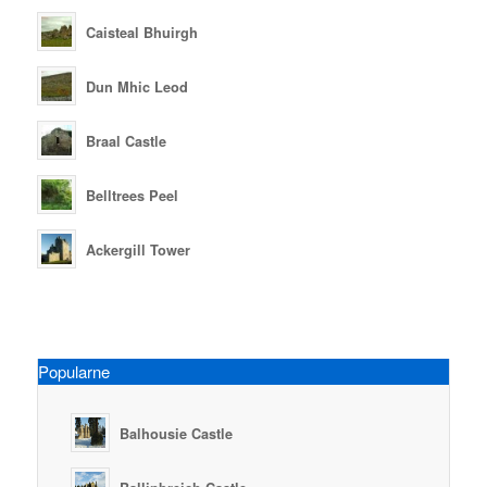
Caisteal Bhuirgh
Dun Mhic Leod
Braal Castle
Belltrees Peel
Ackergill Tower
Popularne
Balhousie Castle