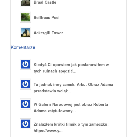
Braal Castle
Belltrees Peel
Ackergill Tower
Komentarze
Kiedyś Ci opowiem jak postanowiłem w
tych ruinach spędzić...
To jednak inny zamek. Arku. Obraz Adama
przedstawia wciąż...
W Galerii Narodowej jest obraz Roberta
Adama zatytułowany...
Znalazłem krótki filmik o tym zameczku:
https://www.y...