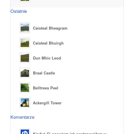
Ostatnie
Caisteal Bheagram
Caisteal Bhuirgh
Dun Mhic Leod
Braal Castle
Belltrees Peel
Ackergill Tower
Komentarze
Kiedyś Ci opowiem jak postanowiłem w