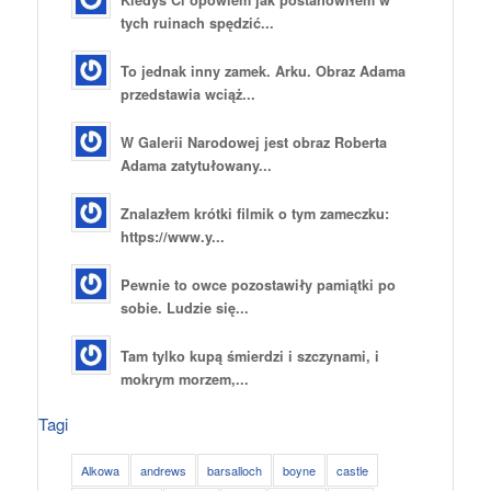
tych ruinach spędzić...
To jednak inny zamek. Arku. Obraz Adama
przedstawia wciąż...
W Galerii Narodowej jest obraz Roberta
Adama zatytułowany...
Znalazłem krótki filmik o tym zameczku:
https://www.y...
Pewnie to owce pozostawiły pamiątki po
sobie. Ludzie się...
Tam tylko kupą śmierdzi i szczynami, i
mokrym morzem,...
Tagi
Alkowa
andrews
barsalloch
boyne
castle