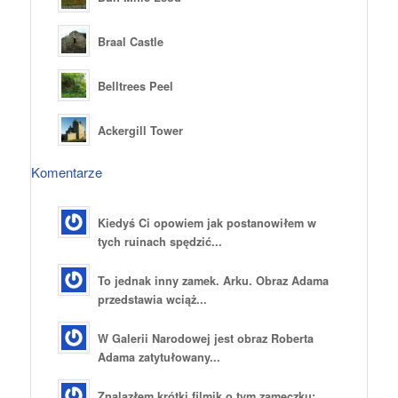
Braal Castle
Belltrees Peel
Ackergill Tower
Komentarze
Kiedyś Ci opowiem jak postanowiłem w
tych ruinach spędzić...
To jednak inny zamek. Arku. Obraz Adama
przedstawia wciąż...
W Galerii Narodowej jest obraz Roberta
Adama zatytułowany...
Znalazłem krótki filmik o tym zameczku: