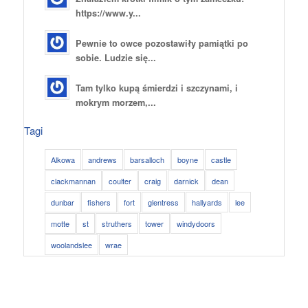
https://www.y...
Pewnie to owce pozostawiły pamiątki po
sobie. Ludzie się...
Tam tylko kupą śmierdzi i szczynami, i
mokrym morzem,...
Tagi
Alkowa
andrews
barsalloch
boyne
castle
clackmannan
coulter
craig
darnick
dean
dunbar
fishers
fort
glentress
hallyards
lee
motte
st
struthers
tower
windydoors
woolandslee
wrae