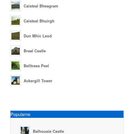
Caisteal Bheagram
Caisteal Bhuirgh
Dun Mhic Leod
Braal Castle
Belltrees Peel
Ackergill Tower
Popularne
Balhousie Castle