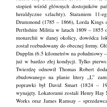
stopień wśród głównych dostojników pa
heraldyczne szlachty). Staraniem 11-
Drummond (1785 – 1866), Lorda Kings o
Perthshire Militia w latach 1809 – 1855 
monarchii w danej okolicy, dowódca lo
został rozbudowany do obecnej formy. Gł
Dupplin (6.5 kilometrów na południowy –
już w bardzo złej kondycji. Tylko pierw
Twierdzę odnowił Thomas Robert dodaj
zbudowanego na planie litery „L” zam
poprawki był David Smart (1824 – 191
wynajęty. Lokatorami zostali Henry Hay 
Works oraz James Ramsay – sprzedawca