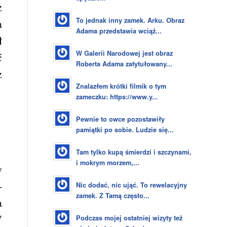
ż
To jednak inny zamek. Arku. Obraz
a
Adama przedstawia wciąż...
ł
W Galerii Narodowej jest obraz
ć
Roberta Adama zatytułowany...
z
Znalazłem krótki filmik o tym
zameczku: https://www.y...
Pewnie to owce pozostawiły
pamiątki po sobie. Ludzie się...
Tam tylko kupą śmierdzi i szczynami,
i mokrym morzem,...
y
-
Nic dodać, nic ująć. To rewelacyjny
zamek. Z Tamą często...
a
W
Podczas mojej ostatniej wizyty też