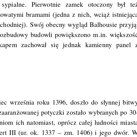
sypialne. Pierwotnie zamek otoczony był te
atymi bramami (jedna z nich, wciąż istniejąc
chodniej). Swój obecny wygląd Balhousie przyją
 rozbudowy budowli powiększono m.in. większoś
okapem zachował się jednak kamienny panel 
ec września roku 1396, doszło do słynnej bitw
 zaaranżowanej potyczki zostało wybranych po 30
iom ich natomiast, oprócz całej ludności miast
ert III (ur. ok. 1337 – zm. 1406) i jego dwór. 