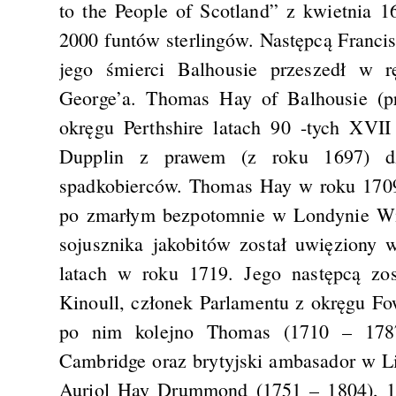
to the People of Scotland” z kwietnia 
2000 funtów sterlingów. Następcą Francis
jego śmierci Balhousie przeszedł w 
George’a. Thomas Hay of Balhousie (p
okręgu Perthshire latach 90 -tych XVI
Dupplin z prawem (z roku 1697) dzi
spadkobierców. Thomas Hay w roku 1709 
po zmarłym bezpotomnie w Londynie Wil
sojusznika jakobitów został uwięziony
latach w roku 1719. Jego następcą zo
Kinoull, członek Parlamentu z okręgu Fow
po nim kolejno Thomas (1710 – 1787)
Cambridge oraz brytyjski ambasador w Li
Auriol Hay Drummond (1751 – 1804), 10