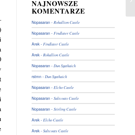
NAJNOWSZE
KOMENTARZE
–
Nopasaran
-
Rohallion Castle
)
Nopasaran
-
Findlater Castle
i
Arek
-
Findlater Castle
a
Arek
-
Rohallion Castle
0
Nopasaran
-
Dun Sgathaich
y
rstmn
-
Dun Sgathaich
t
Nopasaran
-
e
Elcho Castle
i
Nopasaran
-
Saltcoats Castle
a
Nopasaran
-
Stirling Castle
u
Arek
-
Elcho Castle
e
Arek
-
Saltcoats Castle