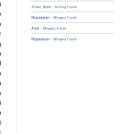
i
-
Jemke_Baba
Stirling Castle
o
Nopasaran
-
Mingary Castle
a
Arek
-
Mingary Castle
z
Nopasaran
-
Mingary Castle
ą
h
l
a
h
a
i
u
t
y