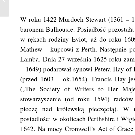
W roku 1422 Murdoch Stewart (1361 – 14
baronem Balhousie. Posiadłość pozostała
w rękach rodziny Eviot, aż do roku 160
Mathew – kupcowi z Perth. Następnie po
Lamba. Dnia 27 września 1625 roku zamek
– 1649) podarował synowi Petera Hay of 
(przed 1603 – ok.1654). Francis Hay je
(„The Society of Writers to Her Majes
stowarzyszenie (od roku 1594) radców 
pieczę nad królewską pieczęcią). W n
posiadłości w okolicach Perthshire i Wig
1642. Na mocy Cromwell’s Act of Grace