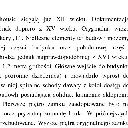
housie sięgają już XII wieku. Dokumentacj
dnak dopiero z XV wieku. Oryginalna wież
itery „L”. Nieliczne elementy tej budowli możem
nej części budynku oraz południowej częśc
chodzą jednak najprawdopodobniej z XVI wieku
o 1.2 metra grubości. Główne wejście do budynk
a poziomie dziedzińca) i prowadziło wprost d
w niej spiralne schody dawały z kolei dostęp d
budowli posiadająca solidne, kamienne sklepieni
. Pierwsze piętro zamku zaadoptowane było n
l oraz prywatną komnatę lorda. W późniejszyc
e przebudowane. Wyższe piętra oryginalnego zamk