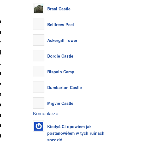
Braal Castle
a
Belltrees Peel
a
y
Ackergill Tower
i
Bordie Castle
.
u
Rispain Camp
o
Dumbarton Castle
o
a
Migvie Castle
a
Komentarze
h
Kiedyś Ci opowiem jak
postanowiłem w tych ruinach
u
spędzić...