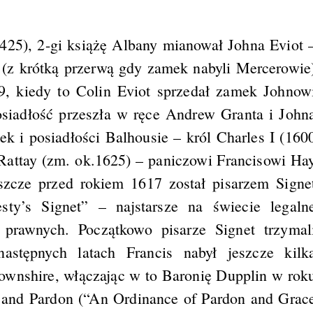
25), 2-gi książę Albany mianował Johna Eviot 
 (z krótką przerwą gdy zamek nabyli Mercerowie
9, kiedy to Colin Eviot sprzedał zamek Johnow
siadłość przeszła w ręce Andrew Granta i John
 i posiadłości Balhousie – król Charles I (160
Rattay (zm. ok.1625) – paniczowi Francisowi Ha
szcze przed rokiem 1617 został pisarzem Signe
ty’s Signet” – najstarsze na świecie legaln
prawnych. Początkowo pisarze Signet trzymal
astępnych latach Francis nabył jeszcze kilk
townshire, włączając w to Baronię Dupplin w rok
 and Pardon (“An Ordinance of Pardon and Grac