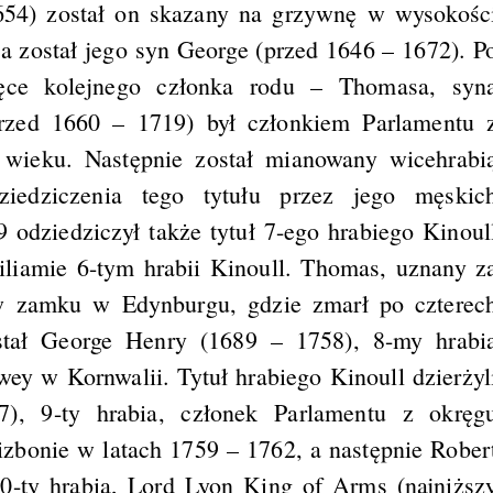
1654) został on skazany na grzywnę w wysokośc
a został jego syn George (przed 1646 – 1672). P
ręce kolejnego członka rodu – Thomasa, syn
rzed 1660 – 1719) był członkiem Parlamentu 
I wieku. Następnie został mianowany wicehrabi
edziczenia tego tytułu przez jego męskic
odziedziczył także tytuł 7-ego hrabiego Kinoul
iamie 6-tym hrabii Kinoull. Thomas, uznany z
 w zamku w Edynburgu, gdzie zmarł po czterec
stał George Henry (1689 – 1758), 8-my hrabi
ey w Kornwalii. Tytuł hrabiego Kinoull dzierżyl
, 9-ty hrabia, członek Parlamentu z okręg
zbonie w latach 1759 – 1762, a następnie Rober
-ty hrabia, Lord Lyon King of Arms (najniższ