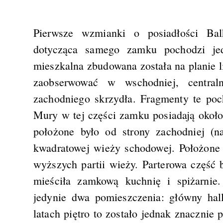
Pierwsze wzmianki o posiadłości Bal
dotycząca samego zamku pochodzi je
mieszkalna zbudowana została na planie l
zaobserwować w wschodniej, central
zachodniego skrzydła. Fragmenty te po
Mury w tej części zamku posiadają okoł
położone było od strony zachodniej (n
kwadratowej wieży schodowej. Położone 
wyższych partii wieży. Parterowa część 
mieściła zamkową kuchnię i spiżarnie
jedynie dwa pomieszczenia: główny hal
latach piętro to zostało jednak znaczni