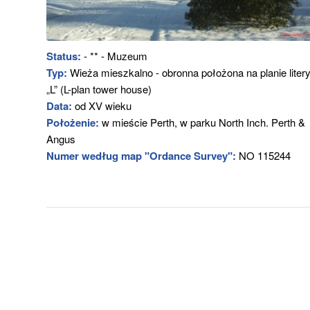
Status:
- ** - Muzeum
Typ:
Wieża mieszkalno - obronna położona na planie liter
„L” (L-plan tower house)
Data:
od XV wieku
Położenie:
w mieście Perth, w parku North Inch. Perth &
Angus
Numer według map "Ordance Survey":
NO 115244