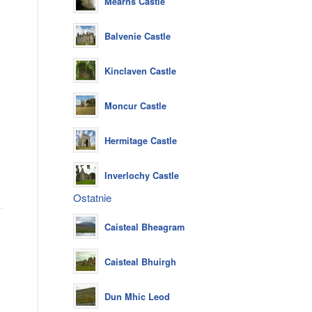
Mearns Castle
Balvenie Castle
Kinclaven Castle
Moncur Castle
Hermitage Castle
Inverlochy Castle
Ostatnie
Caisteal Bheagram
Caisteal Bhuirgh
Dun Mhic Leod