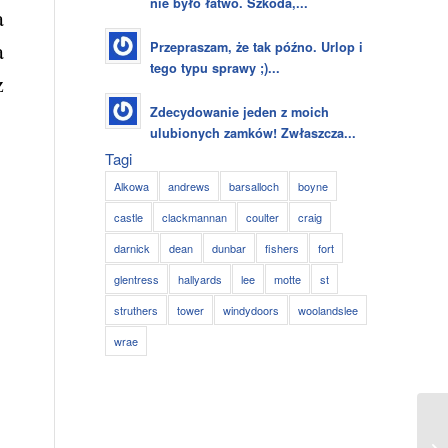
nie było łatwo. Szkoda,...
a
a
Przepraszam, że tak późno. Urlop i
tego typu sprawy ;)...
z
Zdecydowanie jeden z moich
ulubionych zamków! Zwłaszcza...
Tagi
Alkowa
andrews
barsalloch
boyne
castle
clackmannan
coulter
craig
darnick
dean
dunbar
fishers
fort
glentress
hallyards
lee
motte
st
struthers
tower
windydoors
woolandslee
wrae