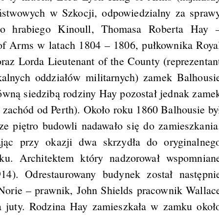
ństwowych w Szkocji, odpowiedzialny za spraw
ego hrabiego Kinoull, Thomasa Roberta Hay 
f Arms w latach 1804 – 1806, pułkownika Roya
oraz Lorda Lieutenant of the County (reprezentan
kalnych oddziałów militarnych) zamek Balhousi
ówną siedzibą rodziny Hay pozostał jednak zame
 zachód od Perth). Około roku 1860 Balhousie by
sze piętro budowli nadawało się do zamieszkania
ąc przy okazji dwa skrzydła do oryginalneg
ku. Architektem który nadzorował wspomnian
4). Odrestaurowany budynek został następni
Norie – prawnik, John Shields pracownik Wallac
 juty. Rodzina Hay zamieszkała w zamku okoł