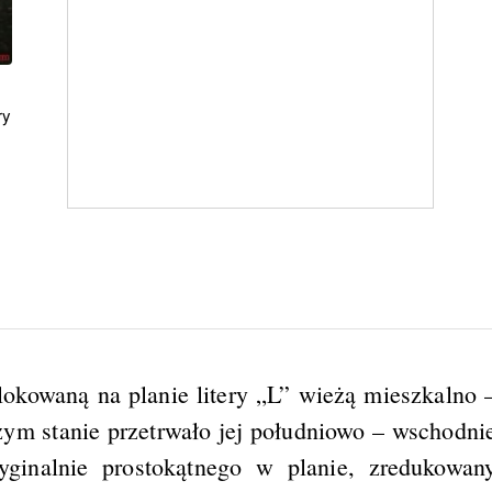
ry
ulokowaną na planie litery „L” wieżą mieszkalno 
zym stanie przetrwało jej południowo – wschodni
ginalnie prostokątnego w planie, zredukowan