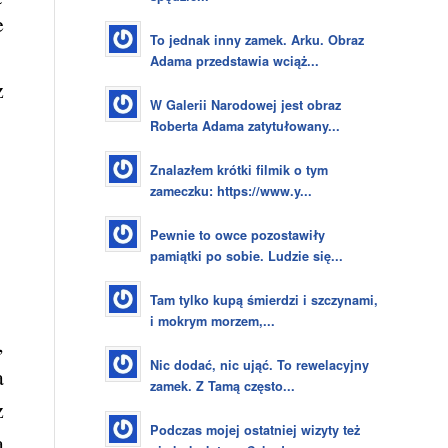
e
To jednak inny zamek. Arku. Obraz
Adama przedstawia wciąż...
z
W Galerii Narodowej jest obraz
Roberta Adama zatytułowany...
Znalazłem krótki filmik o tym
zameczku: https://www.y...
Pewnie to owce pozostawiły
pamiątki po sobie. Ludzie się...
Tam tylko kupą śmierdzi i szczynami,
i mokrym morzem,...
,
Nic dodać, nic ująć. To rewelacyjny
a
zamek. Z Tamą często...
z
Podczas mojej ostatniej wizyty też
a