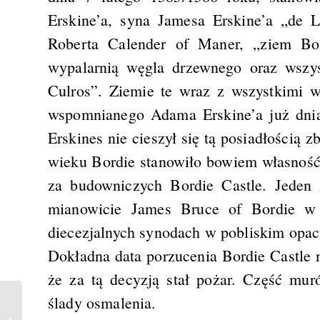
Erskine’a, syna Jamesa Erskine’a „de L
Roberta Calender of Maner, „ziem Boi
wypalarnią węgla drzewnego oraz wszy
Culros”. Ziemie te wraz z wszystkimi 
wspomnianego Adama Erskine’a już dnia
Erskines nie cieszył się tą posiadłością 
wieku Bordie stanowiło bowiem własność
za budowniczych Bordie Castle. Jeden z
mianowicie James Bruce of Bordie w 
diecezjalnych synodach w pobliskim opac
Dokładna data porzucenia Bordie Castle 
że za tą decyzją stał pożar. Część mu
ślady osmalenia.
Rispain Camp