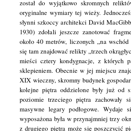
został do wyjątkowo skromnych relikt
oryginalne wymiary tej wieży. Jednocześ
słynni szkoccy architekci David MacGib
1930) zdołali jeszcze zanotować fragm
około 40 metrów, liczonych „na wschód
się tam znajdować relikty „trzech okrągł
mieści cztery kondygnacje, z których 
sklepieniem. Obecnie w jej miejscu znaj
XIX wieczny, skromny budynek gospodarc
kolejne piętra oddzielone były już od
poziomie trzeciego piętra zachowały s
masywne legary podłogowe. Wydaje si
wyposażona była w przynajmniej trzy ok
z drugiego piętra może się poszczycić p