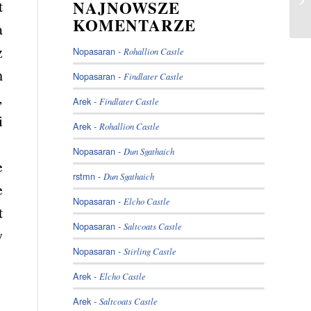
NAJNOWSZE
t
KOMENTARZE
a
z
Nopasaran
-
Rohallion Castle
m
Nopasaran
-
Findlater Castle
,
Arek
-
Findlater Castle
i
Arek
-
Rohallion Castle
Nopasaran
-
Dun Sgathaich
e
rstmn
-
Dun Sgathaich
e
Nopasaran
-
Elcho Castle
t
Nopasaran
-
Saltcoats Castle
y
Nopasaran
-
Stirling Castle
Arek
-
Elcho Castle
Arek
-
Saltcoats Castle