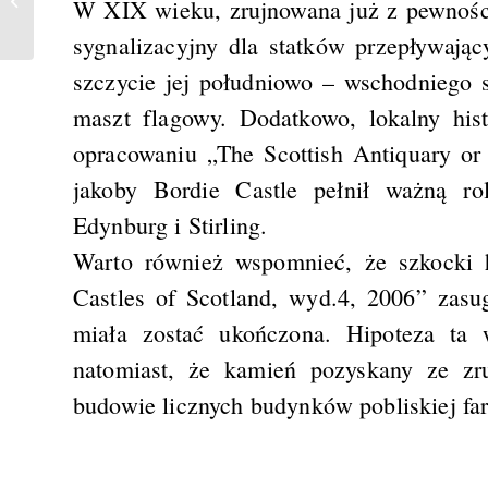
W XIX wieku, zrujnowana już z pewności
sygnalizacyjny dla statków przepływają
szczycie jej południowo – wschodniego s
maszt flagowy. Dodatkowo, lokalny his
opracowaniu „The Scottish Antiquary or
jakoby Bordie Castle pełnił ważną r
Edynburg i Stirling.
Warto również wspomnieć, że szkocki 
Castles of Scotland, wyd.4, 2006” zasu
miała zostać ukończona. Hipoteza ta 
natomiast, że kamień pozyskany ze zr
budowie licznych budynków pobliskiej fa