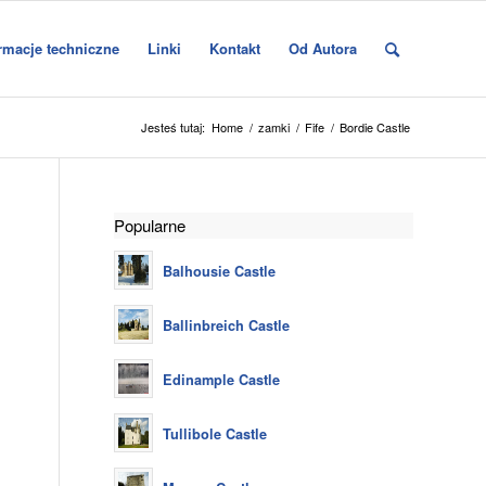
rmacje techniczne
Linki
Kontakt
Od Autora
Jesteś tutaj:
Home
/
zamki
/
Fife
/
Bordie Castle
Popularne
Balhousie Castle
Ballinbreich Castle
Edinample Castle
Tullibole Castle