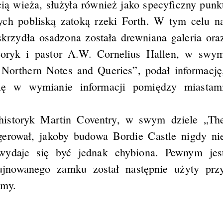
ą wieża, służyła również jako specyficzny punk
cych pobliską zatoką rzeki Forth. W tym celu n
krzydła osadzona została drewniana galeria ora
toryk i pastor A.W. Cornelius Hallen, w swy
 Northern Notes and Queries”, podał informację
olę w wymianie informacji pomiędzy miastam
historyk Martin Coventry, w swym dziele „Th
gerował, jakoby budowa Bordie Castle nigdy ni
wydaje się być jednak chybiona. Pewnym jes
ujnowanego zamku został następnie użyty prz
rmy.