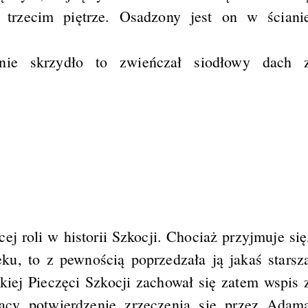
trzecim piętrze. Osadzony jest on w ściani
nie skrzydło to zwieńczał siodłowy dach 
j roli w historii Szkocji. Chociaż przyjmuje się
u, to z pewnością poprzedzała ją jakaś starsz
iej Pieczęci Szkocji zachował się zatem wspis 
ący potwierdzenie zrzeczenia się przez Adam