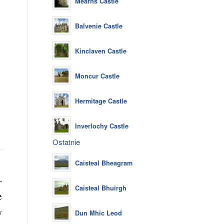
Mearns Castle
Balvenie Castle
Kinclaven Castle
Moncur Castle
Hermitage Castle
Inverlochy Castle
Ostatnie
Caisteal Bheagram
–
Caisteal Bhuirgh
e
y
Dun Mhic Leod