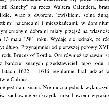
ittil Sanchy” na rzecz Waltera Calendera, brat
rdie, wraz z dworem, łowiskiem, solną żupą
stkimi najemcami i mieszkańcami, w dominiu
wymienionym dobrami miały przejść na własnoś
 13 maja 1581 roku. Wydaje się jednak, że ró
zbyt długo. Przynajmniej od pierwszej połowy XVI
 rodu Bruces of Bordie. Oni również uznawani s
 bardziej znanych przedstawicieli tego rodu, 
latach 1632 – 1646 regularnie brał udział 
twie Culross.
nie jest nam znana. Nie można jednak wykluczyć
rów zachowanego skrzydła nosi bowiem wyraźn