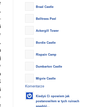
e
Braal Castle
,
–
Belltrees Peel
i
Ackergill Tower
y
,
Bordie Castle
m
Rispain Camp
j
y
Dumbarton Castle
a
Migvie Castle
ś
Komentarze
i
y
Kiedyś Ci opowiem jak
postanowiłem w tych ruinach
ę
spędzić...