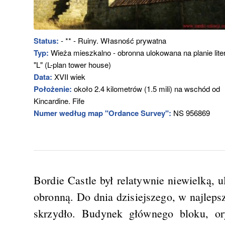
Status:
- ** - Ruiny. Własność prywatna
Typ:
Wieża mieszkalno - obronna ulokowana na planie lite
"L" (L-plan tower house)
Data:
XVII wiek
Położenie:
około 2.4 kilometrów (1.5 mili) na wschód od
Kincardine. Fife
Numer według map "Ordance Survey":
NS 956869
Bordie Castle był relatywnie niewielką, 
obronną. Do dnia dzisiejszego, w najleps
skrzydło. Budynek głównego bloku, ory