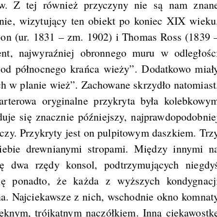
ów. Z tej również przyczyny nie są nam znan
nie, wizytujący ten obiekt po koniec XIX wieku
bon (ur. 1831 – zm. 1902) i Thomas Ross (1839 
ent, najwyraźniej obronnego muru w odległośc
 od północnego krańca wieży”. Dodatkowo miał
ych w planie wież”. Zachowane skrzydło natomiast
parterowa oryginalne przykryta była kolebkowy
duje się znacznie późniejszy, najprawdopodobnie
zy. Przykryty jest on pulpitowym daszkiem. Trz
 siebie drewnianymi stropami. Między innymi n
ię dwa rzędy konsol, podtrzymujących niegdy
ę ponadto, że każda z wyższych kondygnacj
na. Najciekawsze z nich, wschodnie okno komnat
ięknym, trójkątnym naczółkiem. Inną ciekawostk