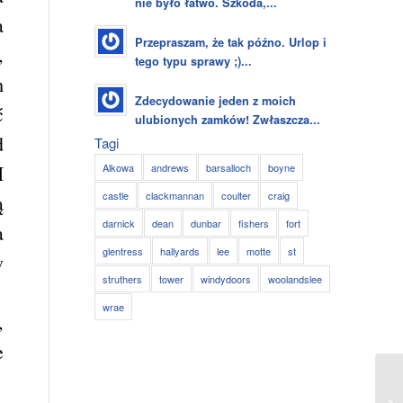
nie było łatwo. Szkoda,...
a
Przepraszam, że tak późno. Urlop i
,
tego typu sprawy ;)...
m
Zdecydowanie jeden z moich
ć
ulubionych zamków! Zwłaszcza...
d
Tagi
Alkowa
andrews
barsalloch
boyne
I
castle
clackmannan
coulter
craig
ą
darnick
dean
dunbar
fishers
fort
a
glentress
hallyards
lee
motte
st
w
struthers
tower
windydoors
woolandslee
wrae
,
e