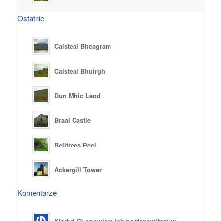
Ostatnie
Caisteal Bheagram
Caisteal Bhuirgh
Dun Mhic Leod
Braal Castle
Belltrees Peel
Ackergill Tower
Komentarze
Kiedyś Ci opowiem jak postanowiłem w