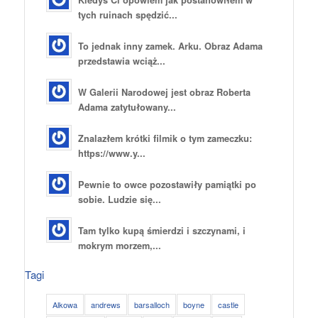
tych ruinach spędzić...
To jednak inny zamek. Arku. Obraz Adama
przedstawia wciąż...
W Galerii Narodowej jest obraz Roberta
Adama zatytułowany...
Znalazłem krótki filmik o tym zameczku:
https://www.y...
Pewnie to owce pozostawiły pamiątki po
sobie. Ludzie się...
Tam tylko kupą śmierdzi i szczynami, i
mokrym morzem,...
Tagi
Alkowa
andrews
barsalloch
boyne
castle