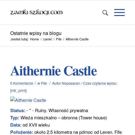
Ostatnie wpisy na blogu
Jesteś tutaj:
Home
/
zamki
/
Fife
/
Aithernie Castle
Aithernie Castle
/
/
0 Komentarze
w
Fife
Autor
Nopasaran
/
Czas czytania wpisu:
[mtr_print]
Status:
- * - Ruiny. Własność prywatna
Typ:
Wieża mieszkalno – obronna (Tower house)
Data:
od XVII wieku
Położenie:
około 2.5 kilometra na północ od Leven. Fife