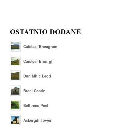
OSTATNIO DODANE
Caisteal Bheagram
Caisteal Bhuirgh
Dun Mhic Leod
Braal Castle
Belltrees Peel
Ackergill Tower