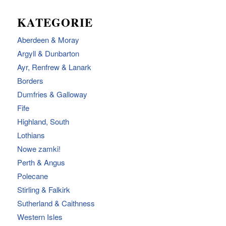
KATEGORIE
Aberdeen & Moray
Argyll & Dunbarton
Ayr, Renfrew & Lanark
Borders
Dumfries & Galloway
Fife
Highland, South
Lothians
Nowe zamki!
Perth & Angus
Polecane
Stirling & Falkirk
Sutherland & Caithness
Western Isles