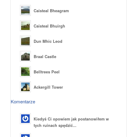
Caisteal Bheagram
Caisteal Bhuirgh
Dun Mhic Leod
Braal Castle
Belltrees Peel
Ackergill Tower
Komentarze
Kiedyś Ci opowiem jak postanowiłem w
tych ruinach spędzić...