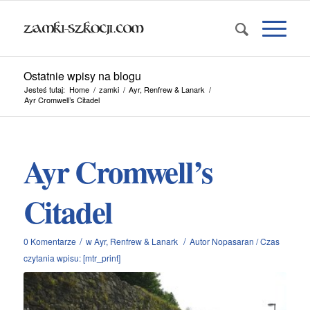
Ostatnie wpisy na blogu
Jesteś tutaj:
Home
/
zamki
/
Ayr, Renfrew & Lanark
/
Ayr Cromwell’s Citadel
Ayr Cromwell’s
Citadel
/
/
0 Komentarze
w
Ayr, Renfrew & Lanark
Autor
Nopasaran
/
Czas
czytania wpisu: [mtr_print]