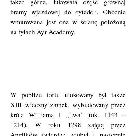
także górna, łukowata część głównej
bramy wjazdowej do cytadeli. Obecnie
wmurowana jest ona w ścianę położoną
na tyłach Ayr Academy.
W pobliżu fortu ulokowany był także
XIII–wieczny zamek, wybudowany przez
króla Williama I „Lwa” (ok. 1143 –
1214). W roku 1298 zajętą przez
Anglików twierdzę zdobył i następnie