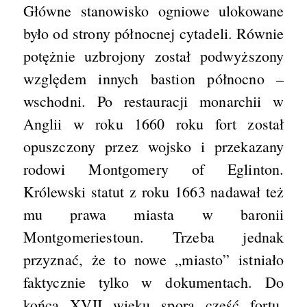
Główne stanowisko ogniowe ulokowane
było od strony północnej cytadeli. Równie
potężnie uzbrojony został podwyższony
względem innych bastion północno –
wschodni. Po restauracji monarchii w
Anglii w roku 1660 roku fort został
opuszczony przez wojsko i przekazany
rodowi Montgomery of Eglinton.
Królewski statut z roku 1663 nadawał też
mu prawa miasta w baronii
Montgomeriestoun. Trzeba jednak
przyznać, że to nowe „miasto” istniało
faktycznie tylko w dokumentach. Do
końca XVII wieku spora część fortu,