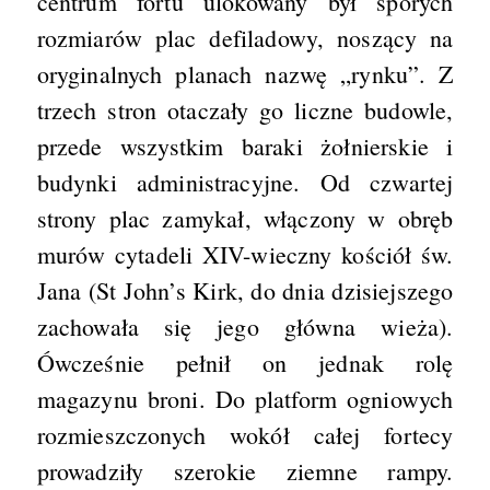
centrum fortu ulokowany był sporych
rozmiarów plac defiladowy, noszący na
oryginalnych planach nazwę „rynku”. Z
trzech stron otaczały go liczne budowle,
przede wszystkim baraki żołnierskie i
budynki administracyjne. Od czwartej
strony plac zamykał, włączony w obręb
murów cytadeli XIV-wieczny kościół św.
Jana (St John’s Kirk, do dnia dzisiejszego
zachowała się jego główna wieża).
Ówcześnie pełnił on jednak rolę
magazynu broni. Do platform ogniowych
rozmieszczonych wokół całej fortecy
prowadziły szerokie ziemne rampy.