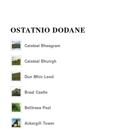
OSTATNIO DODANE
Caisteal Bheagram
Caisteal Bhuirgh
Dun Mhic Leod
Braal Castle
Belltrees Peel
Ackergill Tower