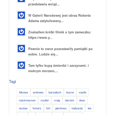
przedstawia wciąż...
W Galerii Narodowej jest obraz Roberta
Adama zatytułowany...
Znalazłem krótki filmik o tym zameczku:
https://www.y...
Pewnie to owce pozostawiły pamiątki po
sobie. Ludzie się...
Tam tylko kupą śmierdzi i szczynami, i
mokrym morzem,...
Tagi
Alkowa
andrews
barsalloch
boyne
castle
clackmannan
coulter
craig
darnick
dean
dunbar
fishers
fort
glentress
hallyards
lee