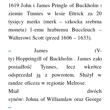
1619 John i James Pringle of Buckholm sprz
ziemie Tinnies w lesie Ettrick za 20
tysięcy merks (merk – szkocka srebrna
moneta) 1-emu hrabiemu Buccleuch –
Walterowi Scott (przed 1606 – 1633).
–
James (V-
ty) Hoppringill of Buckholm . James zakupił
posiadłość Tynnes, lecz wkrótce
odsprzedał ją z powrotem. Służył w
randze oficera w regionie Melrose.
Miał dwóch
synów: Johna of Williamlaw oraz George’a 
–