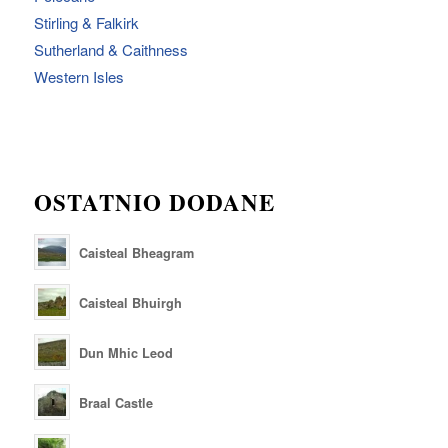
Stirling & Falkirk
Sutherland & Caithness
Western Isles
OSTATNIO DODANE
Caisteal Bheagram
Caisteal Bhuirgh
Dun Mhic Leod
Braal Castle