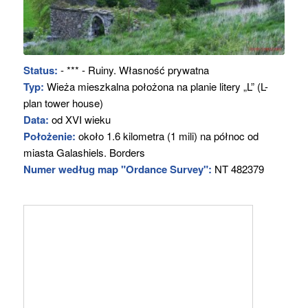
Status:
- *** - Ruiny. Własność prywatna
Typ:
Wieża mieszkalna położona na planie litery „L” (L-
plan tower house)
Data:
od XVI wieku
Położenie:
około 1.6 kilometra (1 mili) na północ od
miasta Galashiels. Borders
Numer według map "Ordance Survey":
NT 482379