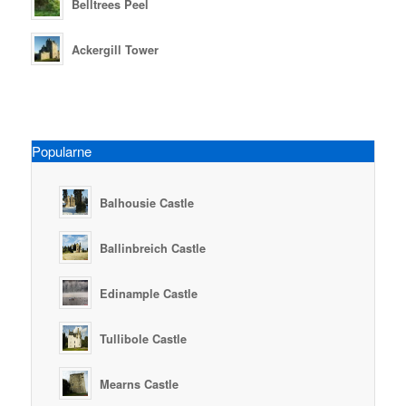
Belltrees Peel
Ackergill Tower
Popularne
Balhousie Castle
Ballinbreich Castle
Edinample Castle
Tullibole Castle
Mearns Castle