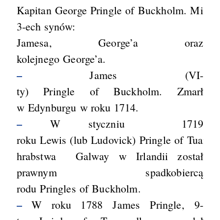
Kapitan George Pringle of Buckholm. Miał
3-ech synów:
Jamesa, George’a oraz
kolejnego George’a.
–
James (VI-
ty) Pringle of Buckholm. Zmarł
w Edynburgu w roku 1714.
–
W styczniu 1719
roku Lewis (lub Ludovick) Pringle of Tuam z
hrabstwa Galway w Irlandii został
prawnym spadkobiercą
rodu Pringles of Buckholm.
–
W roku 1788 James Pringle, 9-