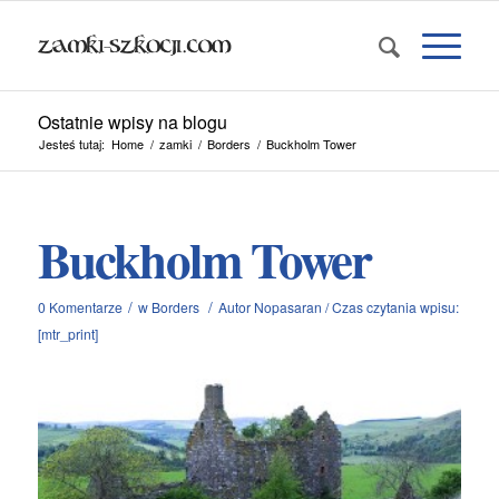
Ostatnie wpisy na blogu
Jesteś tutaj:
Home
/
zamki
/
Borders
/
Buckholm Tower
Buckholm Tower
/
/
0 Komentarze
w
Borders
Autor
Nopasaran
/
Czas czytania wpisu:
[mtr_print]