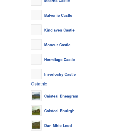
Mearns Castle
Balvenie Castle
Kinclaven Castle
Moncur Castle
Hermitage Castle
Inverlochy Castle
Ostatnie
Caisteal Bheagram
Caisteal Bhuirgh
Dun Mhic Leod