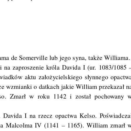
ma de Somerville lub jego syna, także Williama.
i na zaproszenie króla Davida I (ur. 1083/1085 
wiadków aktu założycielskiego słynnego opactw
że wzmianki o datkach jakie William przekazał n
lso. Zmarł w roku 1142 i został pochowany 
a Davida I na rzecz opactwa Kelso. Poświadcza
róla Malcolma IV (1141 – 1165). William zmarł 