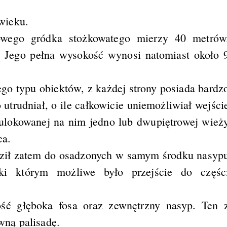
wieku.
owego gródka stożkowatego mierzy 40 metrów
w. Jego pełna wysokość wynosi natomiast około 
go typu obiektów, z każdej strony posiada bardz
 utrudniał, o ile całkowicie uniemożliwiał wejści
o ulokowanej na nim jedno lub dwupiętrowej wież
ca.
dził zatem do osadzonych w samym środku nasyp
ęki którym możliwe było przejście do częśc
ść głęboka fosa oraz zewnętrzny nasyp. Ten 
ną palisadę.