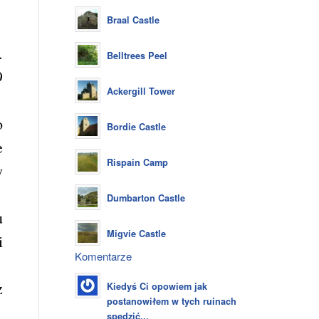
Braal Castle
.
Belltrees Peel
9
Ackergill Tower
o
Bordie Castle
e
Rispain Camp
y
Dumbarton Castle
u
Migvie Castle
i
Komentarze
z
Kiedyś Ci opowiem jak
postanowiłem w tych ruinach
spędzić...