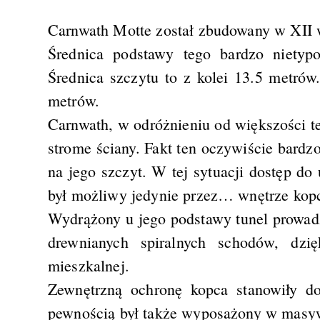
Carnwath Motte został zbudowany w XII 
Średnica podstawy tego bardzo nietyp
Średnica szczytu to z kolei 13.5 metró
metrów.
Carnwath, w odróżnieniu od większości te
strome ściany. Fakt ten oczywiście bardzo
na jego szczyt. W tej sytuacji dostęp d
był możliwy jedynie przez… wnętrze kop
Wydrążony u jego podstawy tunel prowa
drewnianych spiralnych schodów, dzi
mieszkalnej.
Zewnętrzną ochronę kopca stanowiły do
pewnością był także wyposażony w masyw