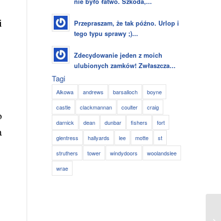
nie było łatwo. Szkoda,...
i
Przepraszam, że tak późno. Urlop i
tego typu sprawy ;)...
Zdecydowanie jeden z moich
ulubionych zamków! Zwłaszcza...
Tagi
Alkowa
andrews
barsalloch
boyne
castle
clackmannan
coulter
craig
o
darnick
dean
dunbar
fishers
fort
a
glentress
hallyards
lee
motte
st
struthers
tower
windydoors
woolandslee
wrae