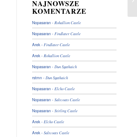
NAJNOWSZE
KOMENTARZE
Nopasaran
-
Rohallion Castle
Nopasaran
-
Findlater Castle
Arek
-
Findlater Castle
Arek
-
Rohallion Castle
Nopasaran
-
Dun Sgathaich
rstmn
-
Dun Sgathaich
Nopasaran
-
Elcho Castle
Nopasaran
-
Saltcoats Castle
Nopasaran
-
Stirling Castle
Arek
-
Elcho Castle
Arek
-
Saltcoats Castle