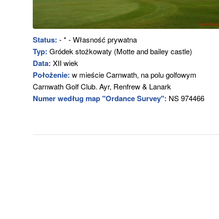
Status:
- * - Własność prywatna
Typ:
Gródek stożkowaty (Motte and bailey castle)
Data:
XII wiek
Położenie:
w mieście Carnwath, na polu golfowym
Carnwath Golf Club. Ayr, Renfrew & Lanark
Numer według map "Ordance Survey":
NS 974466