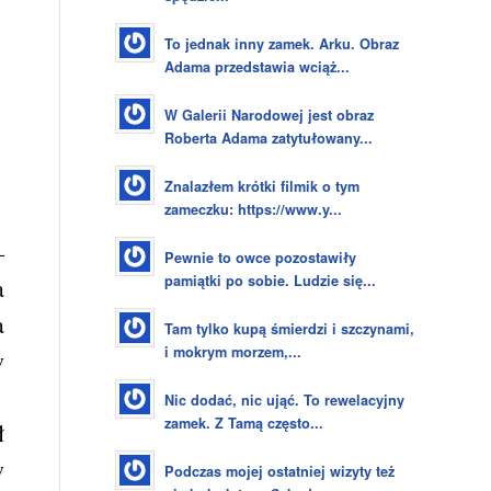
To jednak inny zamek. Arku. Obraz
Adama przedstawia wciąż...
W Galerii Narodowej jest obraz
Roberta Adama zatytułowany...
Znalazłem krótki filmik o tym
zameczku: https://www.y...
–
Pewnie to owce pozostawiły
pamiątki po sobie. Ludzie się...
a
a
Tam tylko kupą śmierdzi i szczynami,
i mokrym morzem,...
w
Nic dodać, nic ująć. To rewelacyjny
zamek. Z Tamą często...
ł
w
Podczas mojej ostatniej wizyty też