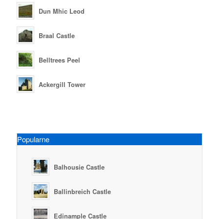
Dun Mhic Leod
Braal Castle
Belltrees Peel
Ackergill Tower
Popularne
Balhousie Castle
Ballinbreich Castle
Edinample Castle