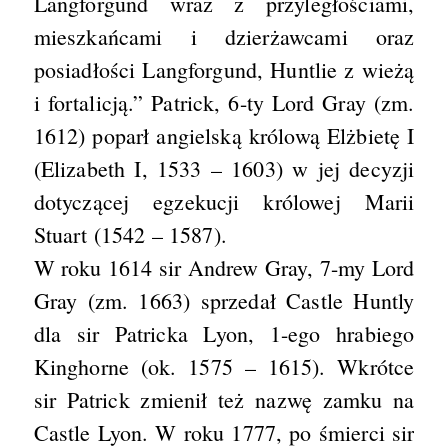
Langforgund wraz z przyległościami,
mieszkańcami i dzierżawcami oraz
posiadłości Langforgund, Huntlie z wieżą
i fortalicją.” Patrick, 6-ty Lord Gray (zm.
1612) poparł angielską królową Elżbietę I
(Elizabeth I, 1533 – 1603) w jej decyzji
dotyczącej egzekucji królowej Marii
Stuart (1542 – 1587).
W roku 1614 sir Andrew Gray, 7-my Lord
Gray (zm. 1663) sprzedał Castle Huntly
dla sir Patricka Lyon, 1-ego hrabiego
Kinghorne (ok. 1575 – 1615). Wkrótce
sir Patrick zmienił też nazwę zamku na
Castle Lyon. W roku 1777, po śmierci sir