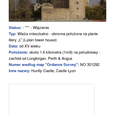
Status:
- *** - Więzienie
Typ:
Wieża mieszkalno - obronna położona na planie
litery „L” (L-plan tower house)
Data:
od XV wieku
Położenie:
około 1.6 kilometra (1mili) na południowy -
zachód od Longforgan. Perth & Angus
Numer według map "Ordance Survey":
NO 301292
Inne nazwy:
Huntly Castle, Castle Lyon