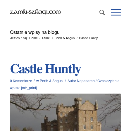
Ostatnie wpisy na blogu
Jesteś tutaj:
Home
/
zamki
/
Perth & Angus
/
Castle Huntly
Castle Huntly
/
/
0 Komentarze
w
Perth & Angus
Autor
Nopasaran
/
Czas czytania
wpisu: [mtr_print]