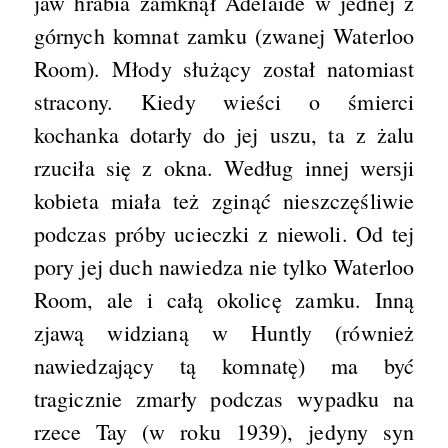
jaw hrabia zamknął Adelaide w jednej z
górnych komnat zamku (zwanej Waterloo
Room). Młody służący został natomiast
stracony. Kiedy wieści o śmierci
kochanka dotarły do jej uszu, ta z żalu
rzuciła się z okna. Według innej wersji
kobieta miała też zginąć nieszczęśliwie
podczas próby ucieczki z niewoli. Od tej
pory jej duch nawiedza nie tylko Waterloo
Room, ale i całą okolicę zamku. Inną
zjawą widzianą w Huntly (również
nawiedzający tą komnatę) ma być
tragicznie zmarły podczas wypadku na
rzece Tay (w roku 1939), jedyny syn