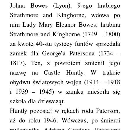
Johna Bowes (Lyon), 9-ego hrabiego
Strathmore and Kinghorne, wdowa po
nim Lady Mary Eleanor Bowes, hrabina
Strathmore and Kinghorne (1749 – 1800)
za kwotę 40-stu tysięcy funtów sprzedała
zamek dla George’a Patersona (1734 –
1817). Ten, z powrotem zmienił jego
nazwę na Castle Huntly. W trakcie
obydwu światowych wojen (1914 – 1918
i 1939 – 1945) w zamku mieściła się
szkoła dla dziewcząt.
Huntly pozostał w rękach rodu Paterson,
aż do roku 1946. Wówczas, po śmierci
pułkownika Adriana Gordona Patersona