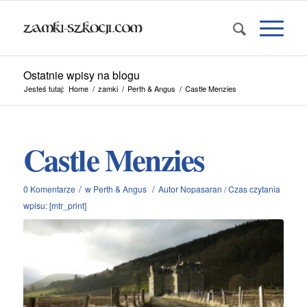
Ostatnie wpisy na blogu
Jesteś tutaj:
Home
/
zamki
/
Perth & Angus
/
Castle Menzies
Castle Menzies
/
/
0 Komentarze
w
Perth & Angus
Autor
Nopasaran
/
Czas czytania
wpisu: [mtr_print]