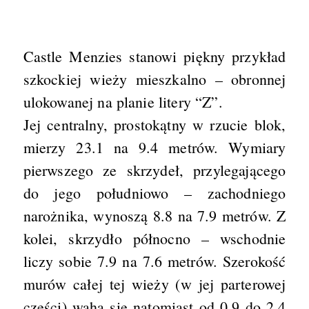
Castle Menzies stanowi piękny przykład
szkockiej wieży mieszkalno – obronnej
ulokowanej na planie litery “Z”.
Jej centralny, prostokątny w rzucie blok,
mierzy 23.1 na 9.4 metrów. Wymiary
pierwszego ze skrzydeł, przylegającego
do jego południowo – zachodniego
narożnika, wynoszą 8.8 na 7.9 metrów. Z
kolei, skrzydło północno – wschodnie
liczy sobie 7.9 na 7.6 metrów. Szerokość
murów całej tej wieży (w jej parterowej
części) waha się natomiast od 0.9 do 2.4