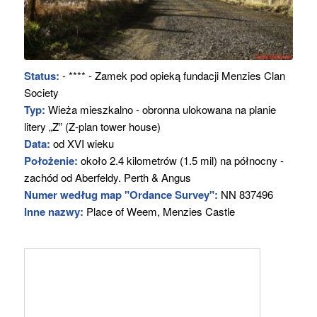
Status:
- **** - Zamek pod opieką fundacji Menzies Clan
Society
Typ:
Wieża mieszkalno - obronna ulokowana na planie
litery „Z” (Z-plan tower house)
Data:
od XVI wieku
Położenie:
około 2.4 kilometrów (1.5 mil) na północny -
zachód od Aberfeldy. Perth & Angus
Numer według map "Ordance Survey":
NN 837496
Inne nazwy:
Place of Weem, Menzies Castle