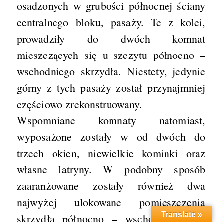
osadzonych w grubości północnej ściany
centralnego bloku, pasaży. Te z kolei,
prowadziły do dwóch komnat
mieszczących się u szczytu północno –
wschodniego skrzydła. Niestety, jedynie
górny z tych pasaży został przynajmniej
częściowo zrekonstruowany.
Wspomniane komnaty natomiast,
wyposażone zostały w od dwóch do
trzech okien, niewielkie kominki oraz
własne latryny. W podobny sposób
zaaranżowane zostały również dwa
najwyżej ulokowane pomieszczenia
Translate »
skrzydła północno – wschodniego. W