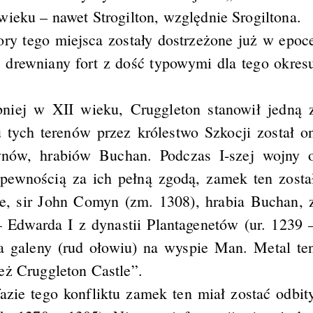
wieku – nawet Strogilton, względnie Srogiltona.
ry tego miejsca zostały dostrzeżone już w epoc
aj drewniany fort z dość typowymi dla tego okres
niej w XII wieku, Cruggleton stanowił jedną 
 tych terenów przez królestwo Szkocji został o
nów, hrabiów Buchan. Podczas I-szej wojny 
 pewnością za ich pełną zgodą, zamek ten zosta
że, sir John Comyn (zm. 1308), hrabia Buchan, 
 Edwarda I z dynastii Plantagenetów (ur. 1239 
a galeny (rud ołowiu) na wyspie Man. Metal te
eż Cruggleton Castle”.
azie tego konfliktu zamek ten miał zostać odbit