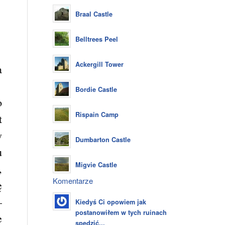
Braal Castle
Belltrees Peel
Ackergill Tower
a
Bordie Castle
o
Rispain Camp
t
y
Dumbarton Castle
u
Migvie Castle
,
Komentarze
ę
–
Kiedyś Ci opowiem jak
postanowiłem w tych ruinach
e
spędzić...