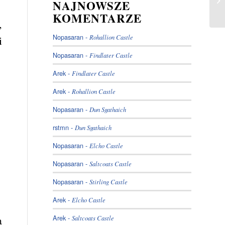
NAJNOWSZE
KOMENTARZE
,
Nopasaran
-
Rohallion Castle
i
Nopasaran
-
Findlater Castle
Arek
-
Findlater Castle
Arek
-
Rohallion Castle
Nopasaran
-
Dun Sgathaich
rstmn
-
Dun Sgathaich
Nopasaran
-
Elcho Castle
Nopasaran
-
Saltcoats Castle
Nopasaran
-
Stirling Castle
Arek
-
Elcho Castle
a
Arek
-
Saltcoats Castle