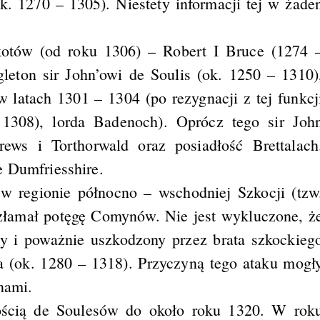
k. 1270 – 1305). Niestety informacji tej w żade
otów (od roku 1306) – Robert I Bruce (1274 
eton sir John’owi de Soulis (ok. 1250 – 1310)
w latach 1301 – 1304 (po rezygnacji z tej funkcj
1308), lorda Badenoch). Oprócz tego sir Joh
ews i Torthorwald oraz posiadłość Brettalach
e Dumfriesshire.
w regionie północno – wschodniej Szkocji (tzw
 złamał potęgę Comynów. Nie jest wykluczone, ż
y i poważnie uszkodzony przez brata szkockieg
 (ok. 1280 – 1318). Przyczyną tego ataku mogł
nami.
ością de Soulesów do około roku 1320. W rok