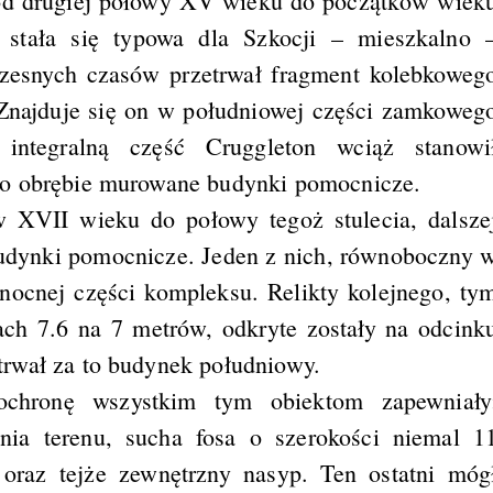
j od drugiej połowy XV wieku do początków wiek
stała się typowa dla Szkocji – mieszkalno 
czesnych czasów przetrwał fragment kolebkoweg
 Znajduje się on w południowej części zamkoweg
integralną część Cruggleton wciąż stanowi
go obrębie murowane budynki pomocnicze.
ów XVII wieku do połowy tegoż stulecia, dalsze
udynki pomocnicze. Jeden z nich, równoboczny 
łnocnej części kompleksu. Relikty kolejnego, ty
ch 7.6 na 7 metrów, odkryte zostały na odcink
rwał za to budynek południowy.
ochronę wszystkim tym obiektom zapewniały
ania terenu, sucha fosa o szerokości niemal 1
oraz tejże zewnętrzny nasyp. Ten ostatni móg