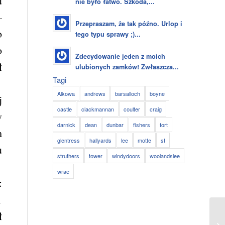
u
nie było łatwo. Szkoda,...
–
Przepraszam, że tak późno. Urlop i
o
tego typu sprawy ;)...
o
Zdecydowanie jeden z moich
ł
ulubionych zamków! Zwłaszcza...
Tagi
Alkowa
andrews
barsalloch
boyne
j
castle
clackmannan
coulter
craig
w
darnick
dean
dunbar
fishers
fort
m
glentress
hallyards
lee
motte
st
u
struthers
tower
windydoors
woolandslee
wrae
:
1
ł