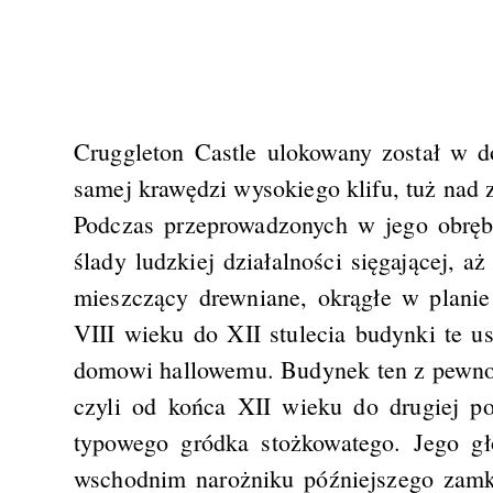
Cruggleton Castle ulokowany został w 
samej krawędzi wysokiego klifu, tuż nad 
Podczas przeprowadzonych w jego obręb
ślady ludzkiej działalności sięgającej, aż
mieszczący drewniane, okrągłe w planie
VIII wieku do XII stulecia budynki te u
domowi hallowemu. Budynek ten z pewnośc
czyli od końca XII wieku do drugiej p
typowego gródka stożkowatego. Jego g
wschodnim narożniku późniejszego zam