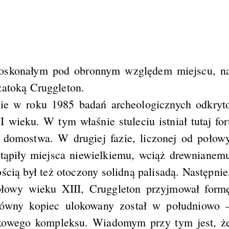
doskonałym pod obronnym względem miejscu, n
zatoką Cruggleton.
ie w roku 1985 badań archeologicznych odkryt
 I wieku. W tym właśnie stuleciu istniał tutaj for
 domostwa. W drugiej fazie, liczonej od połow
stąpiły miejsca niewielkiemu, wciąż drewnianem
ią był też otoczony solidną palisadą. Następnie
ołowy wieku XIII, Cruggleton przyjmował form
łówny kopiec ulokowany został w południowo 
kowego kompleksu. Wiadomym przy tym jest, ż