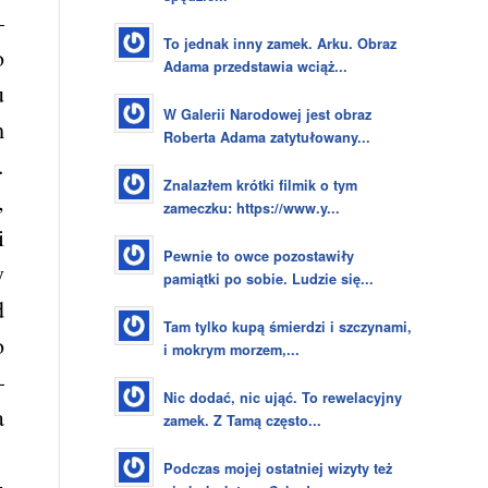
–
To jednak inny zamek. Arku. Obraz
o
Adama przedstawia wciąż...
u
W Galerii Narodowej jest obraz
m
Roberta Adama zatytułowany...
.
Znalazłem krótki filmik o tym
,
zameczku: https://www.y...
i
Pewnie to owce pozostawiły
y
pamiątki po sobie. Ludzie się...
d
Tam tylko kupą śmierdzi i szczynami,
o
i mokrym morzem,...
–
Nic dodać, nic ująć. To rewelacyjny
a
zamek. Z Tamą często...
Podczas mojej ostatniej wizyty też