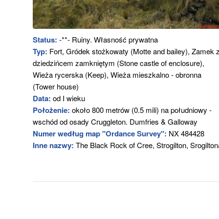
Status:
-**- Ruiny. Własność prywatna
Typ:
Fort, Gródek stożkowaty (Motte and bailey), Zamek 
dziedzińcem zamkniętym (Stone castle of enclosure),
Wieża rycerska (Keep), Wieża mieszkalno - obronna
(Tower house)
Data:
od I wieku
Położenie:
około 800 metrów (0.5 mili) na południowy -
wschód od osady Cruggleton. Dumfries & Galloway
Numer według map "Ordance Survey":
NX 484428
Inne nazwy:
The Black Rock of Cree, Strogilton, Srogilton