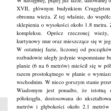
W następnej, piątej już fazie, datowane
XVII, głównym budynkiem Cruggleton 
obronna wieża. Z tej właśnie, do współ
sklepienia o wysokości około 1.8 metra.
kompleksu. Oprócz rzeczonej wieży, 
kurtynowy mur oraz mieszczące się w je
W ostatniej fazie, liczonej od początk
rozbudowie uległy jedynie wspomniane b
planie (6 na 6 metrów) mieścił się w pó
razem prostokątnego w planie o wymiara
wschodnim. W nieco gorszym stanie przet
Wiadomym jest ponadto, że istotną 
półokrągła, dostosowana do ukształtow
metrów i głębokości około 2.1 metrów 
Innis Chonnel Castle