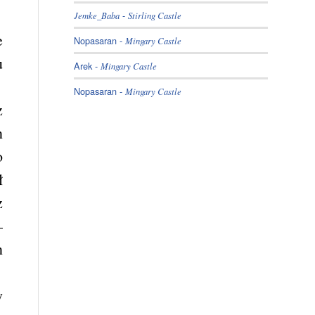
-
Jemke_Baba
Stirling Castle
e
Nopasaran
-
Mingary Castle
u
Arek
-
Mingary Castle
Nopasaran
-
Mingary Castle
z
n
o
ł
z
–
n
y