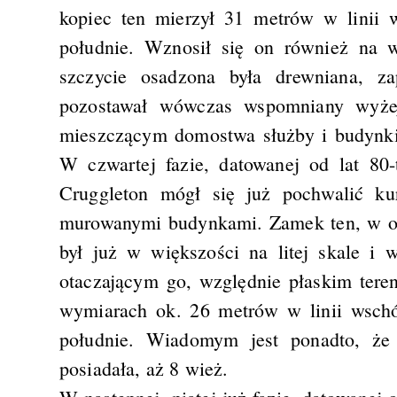
kopiec ten mierzył 31 metrów w linii 
południe. Wznosił się on również na w
szczycie osadzona była drewniana, z
pozostawał wówczas wspomniany wyże
mieszczącym domostwa służby i budynki
W czwartej fazie, datowanej od lat 80
Cruggleton mógł się już pochwalić k
murowanymi budynkami. Zamek ten, w od
był już w większości na litej skale i
otaczającym go, względnie płaskim tere
wymiarach ok. 26 metrów w linii wschó
południe. Wiadomym jest ponadto, że
posiadała, aż 8 wież.