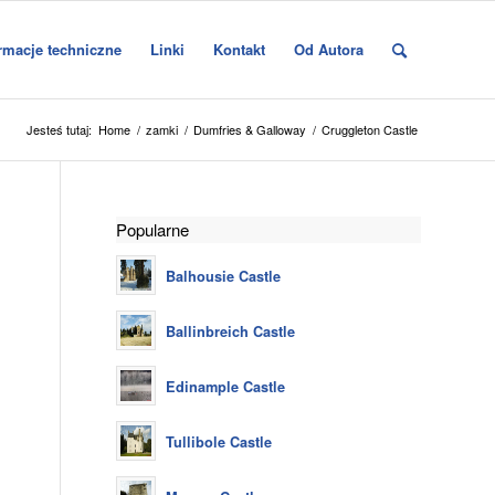
rmacje techniczne
Linki
Kontakt
Od Autora
Jesteś tutaj:
Home
/
zamki
/
Dumfries & Galloway
/
Cruggleton Castle
Popularne
Balhousie Castle
Ballinbreich Castle
Edinample Castle
Tullibole Castle