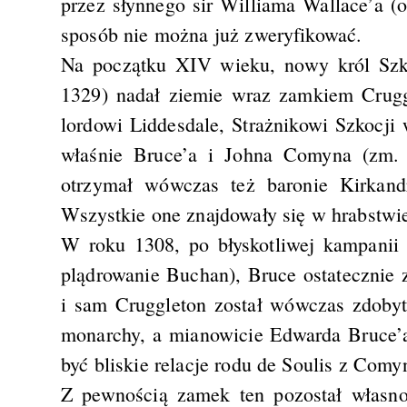
przez słynnego sir Williama Wallace’a (o
sposób nie można już zweryfikować.
Na początku XIV wieku, nowy król Szk
1329) nadał ziemie wraz zamkiem Cruggl
lordowi Liddesdale, Strażnikowi Szkocji 
właśnie Bruce’a i Johna Comyna (zm. 
otrzymał wówczas też baronie Kirkandr
Wszystkie one znajdowały się w hrabstwi
W roku 1308, po błyskotliwej kampanii 
plądrowanie Buchan), Bruce ostatecznie
i sam Cruggleton został wówczas zdobyt
monarchy, a mianowicie Edwarda Bruce’a
być bliskie relacje rodu de Soulis z Comy
Z pewnością zamek ten pozostał własn