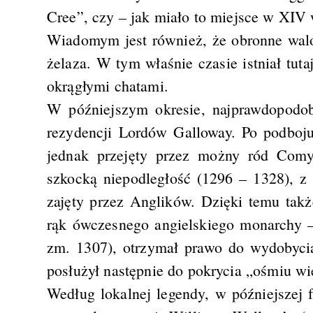
Cree”, czy – jak miało to miejsce w XIV 
Wiadomym jest również, że obronne walo
żelaza. W tym właśnie czasie istniał tut
okrągłymi chatami.
W późniejszym okresie, najprawdopodob
rezydencji Lordów Galloway. Po podboju
jednak przejęty przez możny ród Comy
szkocką niepodległość (1296 – 1328), z
zajęty przez Anglików. Dzięki temu tak
rąk ówczesnego angielskiego monarchy –
zm. 1307), otrzymał prawo do wydobyci
posłużył następnie do pokrycia „ośmiu wi
Według lokalnej legendy, w późniejszej f