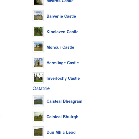
Mearns Castle
Balvenie Castle
Kinclaven Castle
Moncur Castle
Hermitage Castle
Inverlochy Castle
Ostatnie
Caisteal Bheagram
Caisteal Bhuirgh
Dun Mhic Leod