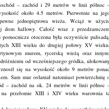
wschód – zachód i 29 metrów w linii północ 
ysokość około 4.5 metrów. Pierwotnie na jeg
apewne jednopiętrowa wieża. Wciąż w użyci
j dom hallowy. Całość wraz z przedzamcze
 pomocnicze otoczona była oczywiście palisadą
-tych XIII wieku do drugiej połowy XV wieku
urtynowym murem, rycerską wieżą oraz innym
różnieniu od wcześniejszego gródka, ulokowan
 wznosił się na wysokość około 9 metrów pona
nem. Sam mur osłaniał natomiast powierzchnię 
d – zachód na ok. 24 metrów w linii północ 
 na przełomie XIII i XIV wieku warownia t