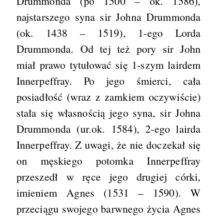
Drummonda (po 1500 – ok. 1586),
najstarszego syna sir Johna Drummonda
(ok. 1438 – 1519), 1-ego Lorda
Drummonda. Od tej też pory sir John
miał prawo tytułować się 1-szym lairdem
Innerpeffray. Po jego śmierci, cała
posiadłość (wraz z zamkiem oczywiście)
stała się własnością jego syna, sir Johna
Drummonda (ur.ok. 1584), 2-ego lairda
Innerpeffray. Z uwagi, że nie doczekał się
on męskiego potomka Innerpeffray
przeszedł w ręce jego drugiej córki,
imieniem Agnes (1531 – 1590). W
przeciągu swojego barwnego życia Agnes