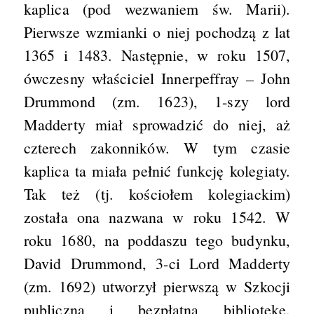
kaplica (pod wezwaniem św. Marii).
Pierwsze wzmianki o niej pochodzą z lat
1365 i 1483. Następnie, w roku 1507,
ówczesny właściciel Innerpeffray – John
Drummond (zm. 1623), 1-szy lord
Madderty miał sprowadzić do niej, aż
czterech zakonników. W tym czasie
kaplica ta miała pełnić funkcję kolegiaty.
Tak też (tj. kościołem kolegiackim)
została ona nazwana w roku 1542. W
roku 1680, na poddaszu tego budynku,
David Drummond, 3-ci Lord Madderty
(zm. 1692) utworzył pierwszą w Szkocji
publiczną i bezpłatną bibliotekę.