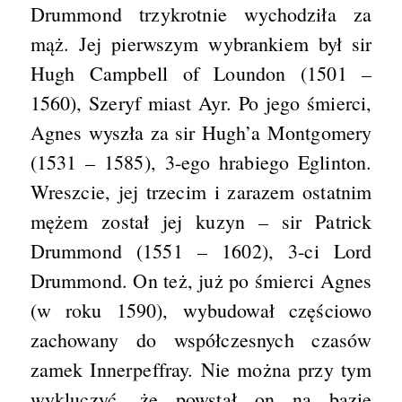
Drummond trzykrotnie wychodziła za
mąż. Jej pierwszym wybrankiem był sir
Hugh Campbell of Loundon (1501 –
1560), Szeryf miast Ayr. Po jego śmierci,
Agnes wyszła za sir Hugh’a Montgomery
(1531 – 1585), 3-ego hrabiego Eglinton.
Wreszcie, jej trzecim i zarazem ostatnim
mężem został jej kuzyn – sir Patrick
Drummond (1551 – 1602), 3-ci Lord
Drummond. On też, już po śmierci Agnes
(w roku 1590), wybudował częściowo
zachowany do współczesnych czasów
zamek Innerpeffray. Nie można przy tym
wykluczyć, że powstał on na bazie