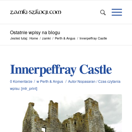
Ostatnie wpisy na blogu
Jesteś tutaj:
Home
/
zamki
/
Perth & Angus
/
Innerpeffray Castle
Innerpeffray Castle
/
/
0 Komentarze
w
Perth & Angus
Autor
Nopasaran
/
Czas czytania
wpisu: [mtr_print]