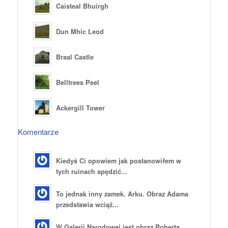
Caisteal Bhuirgh
Dun Mhic Leod
Braal Castle
Belltrees Peel
Ackergill Tower
Komentarze
Kiedyś Ci opowiem jak postanowiłem w
tych ruinach spędzić...
To jednak inny zamek. Arku. Obraz Adama
przedstawia wciąż...
W Galerii Narodowej jest obraz Roberta