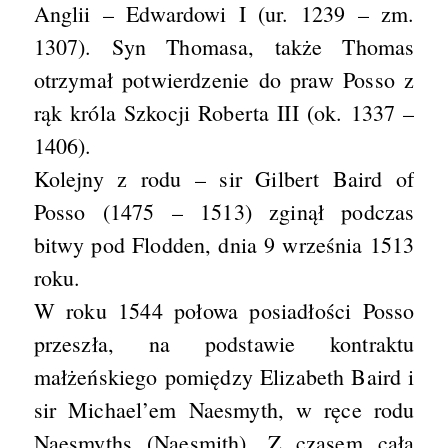
Anglii – Edwardowi I (ur. 1239 – zm.
1307). Syn Thomasa, także Thomas
otrzymał potwierdzenie do praw Posso z
rąk króla Szkocji Roberta III (ok. 1337 –
1406).
Kolejny z rodu – sir Gilbert Baird of
Posso (1475 – 1513) zginął podczas
bitwy pod Flodden, dnia 9 września 1513
roku.
W roku 1544 połowa posiadłości Posso
przeszła, na podstawie kontraktu
małżeńskiego pomiędzy Elizabeth Baird i
sir Michael’em Naesmyth, w ręce rodu
Naesmyths (Naesmith). Z czasem cała