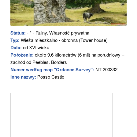
Status:
- * - Ruiny. Własność prywatna
Typ:
Wieża mieszkalno - obronna (Tower house)
Data:
od XVI wieku
Położenie:
około 9.6 kilometrów (6 mil) na południowy –
zachód od Peebles. Borders
Numer według map "Ordance Survey":
NT 200332
Inne nazwy:
Posso Castle