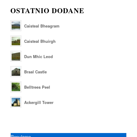
OSTATNIO DODANE
Caisteal Bheagram
Caisteal Bhuirgh
Dun Mhic Leod
Braal Castle
Belltrees Peel
Ackergill Tower
Popularne