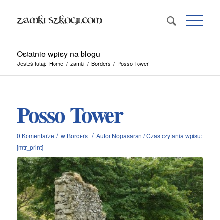
Ostatnie wpisy na blogu
Jesteś tutaj:
Home
/
zamki
/
Borders
/
Posso Tower
Posso Tower
/
/
0 Komentarze
w
Borders
Autor
Nopasaran
/
Czas czytania wpisu:
[mtr_print]