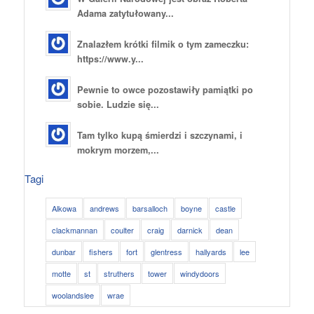
Adama zatytułowany...
Znalazłem krótki filmik o tym zameczku:
https://www.y...
Pewnie to owce pozostawiły pamiątki po
sobie. Ludzie się...
Tam tylko kupą śmierdzi i szczynami, i
mokrym morzem,...
Tagi
Alkowa
andrews
barsalloch
boyne
castle
clackmannan
coulter
craig
darnick
dean
dunbar
fishers
fort
glentress
hallyards
lee
motte
st
struthers
tower
windydoors
woolandslee
wrae