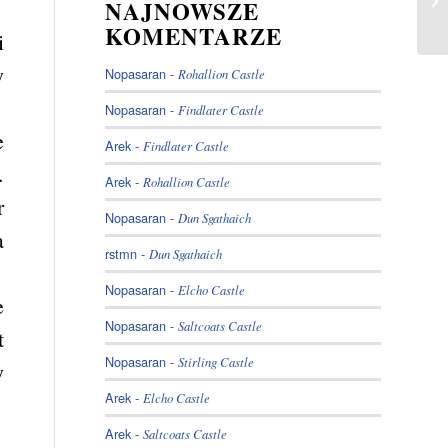
NAJNOWSZE
KOMENTARZE
i
y
Nopasaran
-
Rohallion Castle
Nopasaran
-
Findlater Castle
e
Arek
-
Findlater Castle
.
Arek
-
Rohallion Castle
r
Nopasaran
-
Dun Sgathaich
a
rstmn
-
Dun Sgathaich
Nopasaran
-
Elcho Castle
e
Nopasaran
-
Saltcoats Castle
t
Nopasaran
-
Stirling Castle
y
Arek
-
Elcho Castle
Arek
-
Saltcoats Castle