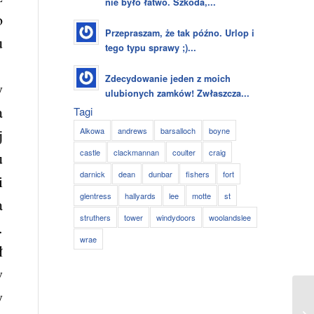
nie było łatwo. Szkoda,...
o
Przepraszam, że tak późno. Urlop i
u
tego typu sprawy ;)...
Zdecydowanie jeden z moich
y
ulubionych zamków! Zwłaszcza...
a
Tagi
Alkowa
andrews
barsalloch
boyne
j
castle
clackmannan
coulter
craig
u
darnick
dean
dunbar
fishers
fort
i
glentress
hallyards
lee
motte
st
a
struthers
tower
windydoors
woolandslee
.
wrae
ł
w
y