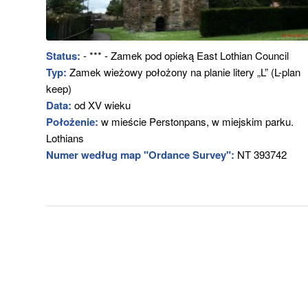
Status:
- *** - Zamek pod opieką East Lothian Council
Typ:
Zamek wieżowy położony na planie litery „L” (L-plan
keep)
Data:
od XV wieku
Położenie:
w mieście Perstonpans, w miejskim parku.
Lothians
Numer według map "Ordance Survey":
NT 393742