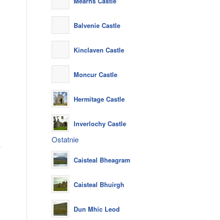
Mearns Castle
Balvenie Castle
Kinclaven Castle
Moncur Castle
Hermitage Castle
Inverlochy Castle
Ostatnie
Caisteal Bheagram
Caisteal Bhuirgh
Dun Mhic Leod