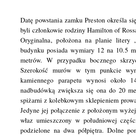
Datę powstania zamku Preston określa s
byli członkowie rodziny Hamilton of Ross
Oryginalna, położona na planie litery
budynku posiada wymiary 12 na 10.5 me
metrów. W przypadku bocznego skrzyd
Szerokość murów w tym punkcie wyn
kamiennego parapetu wynosi około 1
nadbudówką zwiększa się ona do 20 met
spiżarni z kolebkowym sklepieniem prowa
Jedyne jej połączenie z położonym wyże
właz umieszczony w południowej części
podzielone na dwa półpiętra. Dolne po