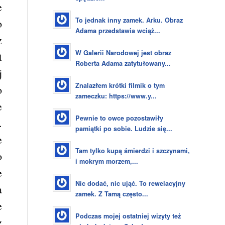
e
To jednak inny zamek. Arku. Obraz
o
Adama przedstawia wciąż...
z
W Galerii Narodowej jest obraz
t
Roberta Adama zatytułowany...
j
Znalazłem krótki filmik o tym
o
zameczku: https://www.y...
e
Pewnie to owce pozostawiły
.
pamiątki po sobie. Ludzie się...
e
Tam tylko kupą śmierdzi i szczynami,
o
i mokrym morzem,...
e
Nic dodać, nic ująć. To rewelacyjny
a
zamek. Z Tamą często...
e
Podczas mojej ostatniej wizyty też
z