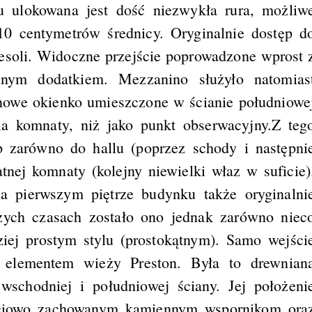
 ulokowana jest dość niezwykła rura, możliw
 10 centymetrów średnicy. Oryginalnie dostęp d
resoli. Widoczne przejście poprowadzone wprost 
esnym dodatkiem. Mezzanino służyło natomias
inowe okienko umieszczone w ścianie południowe
nia komnaty, niż jako punkt obserwacyjny.Z teg
p zarówno do hallu (poprzez schody i następni
tnej komnaty (kolejny niewielki właz w suficie)
 pierwszym piętrze budynku także oryginalni
zych czasach zostało ono jednak zarówno niec
iej prostym stylu (prostokątnym). Samo wejści
m elementem wieży Preston. Była to drewnian
wschodniej i południowej ściany. Jej położeni
ciowo zachowanym kamiennym wspornikom ora