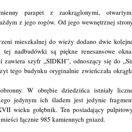
mienny parapet z zaokrąglonymi, otwartym
ażdym z jego rogów. Od jego wewnętrznej stron
rzeni mieszkalnej do wieży dodano dwie kolejn
 tej nadbudówki są piękne renesansowe okna
ji zawiera szyfr „SIDKH”, odnoszący się do „Si
zyt tego budynku oryginalnie zwieńczała okrągł
ronny. W obrębie dziedzińca istniały liczn
zego jedynym ich śladem jest jedynie fragmen
I wieku gołębnik. Ten posiadający pulpitow
 mieści łącznie 985 kamiennych gniazd.