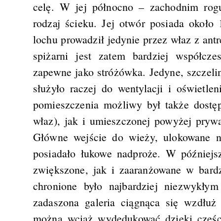
celę. W jej północno – zachodnim rogu
rodzaj ścieku. Jej otwór posiada około
lochu prowadził jedynie przez właz z ant
spiżarni jest zatem bardziej współcz
zapewne jako stróżówka. Jedyne, szczel
służyło raczej do wentylacji i oświetle
pomieszczenia możliwy był także dostę
właz), jak i umieszczonej powyżej prywa
Główne wejście do wieży, ulokowane na
posiadało łukowe nadproże. W późniejs
zwiększone, jak i zaaranżowane w bardz
chronione było najbardziej niezwykły
zadaszona galeria ciągnąca się wzdłuż 
można wciąż wydedukować dzięki częś