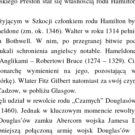
kiego Preston stał się własnością rodu Hamilto
żyjącym w Szkocji członkiem rodu Hamilton by
meldone (zm. ok. 1346). Walter w roku 1314 pełni
ku Bothwell. W nim, po przegranej bitwie po
ukali schronienia angielscy notable. Hameldon
Anglikami – Robertowi Bruce (1274 – 1329). Ci
monarchę wymienieni na jego, pozostającą 
córkę). Wlater Fitz Gilbert natomiast za swój czy
Cadzow, w pobliżu Glasgow.
ęli udział w rewolcie rodu „Czarnych” Douglasó
– 1460). Jednak w kluczowym momencie rewolty
 Douglas’ów zamku Abercorn wojska Jamesa I
ebniejszą połączoną armię wojsk Douglas’ów 