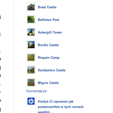
Braal Castle
i
Belltrees Peel
k
Ackergill Tower
1
Bordie Castle
.
u
Rispain Camp
ą
Dumbarton Castle
u
.
Migvie Castle
y
Komentarze
o
Kiedyś Ci opowiem jak
postanowiłem w tych ruinach
ą
spędzić...