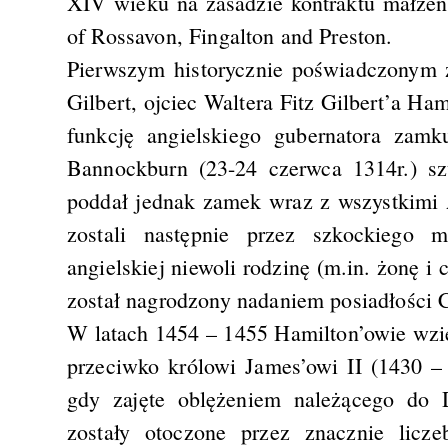
XIV wieku na zasadzie kontraktu małżeńs
of Rossavon, Fingalton and Preston.
Pierwszym historycznie poświadczonym 
Gilbert, ojciec Waltera Fitz Gilbert’a Ha
funkcję angielskiego gubernatora zam
Bannockburn (23-24 czerwca 1314r.) sz
poddał jednak zamek wraz z wszystkimi 
zostali następnie przez szkockiego 
angielskiej niewoli rodzinę (m.in. żonę i 
został nagrodzony nadaniem posiadłości 
W latach 1454 – 1455 Hamilton’owie wzi
przeciwko królowi James’owi II (1430 
gdy zajęte oblężeniem należącego do
zostały otoczone przez znacznie licz