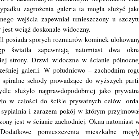
padku zagrożenia galeria ta mogła służyć jak
wnego wejścia zapewniał umieszczony u szczyt
 jest wciąż doskonale widoczny.
all posiada sporych rozmiarów kominek ulokowan
ęp światła zapewniają natomiast dwa okn
iej strony. Drzwi widoczne w ścianie północne
eśniej galerii. W południowo – zachodnim rog
 spiralne schody prowadzące do wyższych parti
dle służyło najprawdopodobniej jako prywatn
ło w całości do ściśle prywatnych celów lorda
 sypialnia i zarazem pokój w którym przyjmowa
ony jest w ścianie zachodniej. Okna natomiast 
 Dodatkowe pomieszczenia mieszkalne mogł