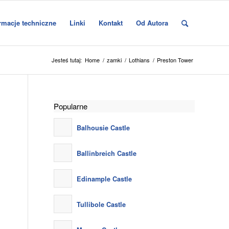
rmacje techniczne
Linki
Kontakt
Od Autora
Jesteś tutaj:
Home
/
zamki
/
Lothians
/
Preston Tower
Popularne
Balhousie Castle
Ballinbreich Castle
Edinample Castle
Tullibole Castle