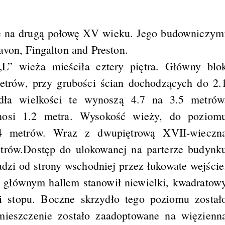
ię na drugą połowę XV wieku. Jego budowniczym
avon, Fingalton and Preston.
 „L” wieża mieściła cztery piętra. Główny blo
trów, przy grubości ścian dochodzących do 2.
ła wielkości te wynoszą 4.7 na 3.5 metrów
osi 1.2 metra. Wysokość wieży, do poziom
4 metrów. Wraz z dwupiętrową XVII-wieczn
rów.Dostęp do ulokowanej na parterze budynk
dzi od strony wschodniej przez łukowate wejście
j głównym hallem stanowił niewielki, kwadratow
 stopu. Boczne skrzydło tego poziomu został
mieszczenie zostało zaadoptowane na więzienn