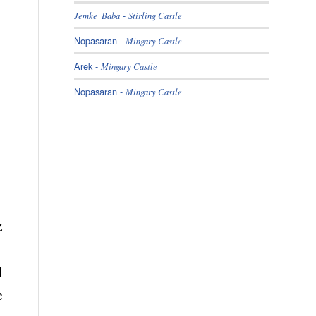
-
Jemke_Baba
Stirling Castle
Nopasaran
-
Mingary Castle
Arek
-
Mingary Castle
Nopasaran
-
Mingary Castle
z
I
c