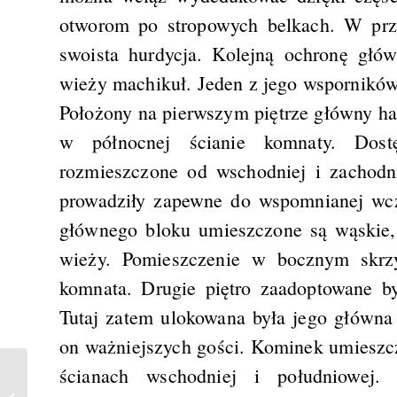
otworom po stropowych belkach. W przy
swoista hurdycja. Kolejną ochronę głó
wieży machikuł. Jeden z jego wsporników
Położony na pierwszym piętrze główny h
w północnej ścianie komnaty. Dost
rozmieszczone od wschodniej i zachodn
prowadziły zapewne do wspomnianej wcz
głównego bloku umieszczone są wąskie,
wieży. Pomieszczenie w bocznym skrzy
komnata. Drugie piętro zaadoptowane by
Tutaj zatem ulokowana była jego główna
on ważniejszych gości. Kominek umieszcz
ścianach wschodniej i południowej.
Huntingtower Castle