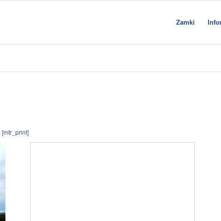
Zamki
Info
[mtr_print]