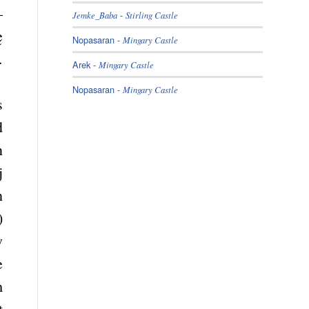
–
-
Jemke_Baba
Stirling Castle
ę
Nopasaran
-
Mingary Castle
.
Arek
-
Mingary Castle
Nopasaran
-
Mingary Castle
s
d
n
j
h
)
w
e
m
t