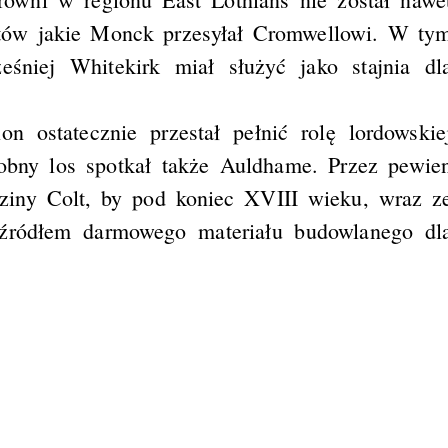
tów jakie Monck przesyłał Cromwellowi. W ty
niej Whitekirk miał służyć jako stajnia dl
n ostatecznie przestał pełnić rolę lordowskie
dobny los spotkał także Auldhame. Przez pewie
dziny Colt, by pod koniec XVIII wieku, wraz z
 źródłem darmowego materiału budowlanego dl