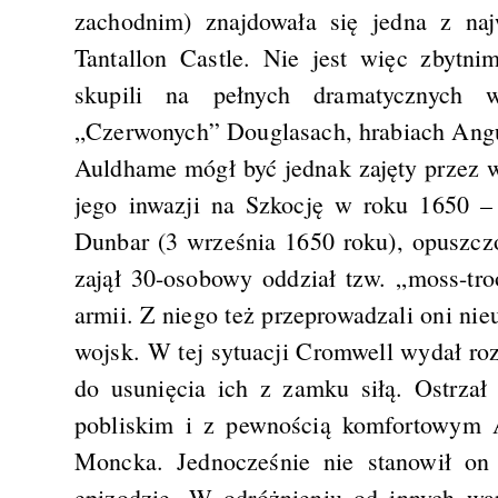
zachodnim) znajdowała się jedna z naj
Tantallon Castle. Nie jest więc zbytn
skupili na pełnych dramatycznych wy
„Czerwonych” Douglasach, hrabiach Ang
Auldhame mógł być jednak zajęty przez 
jego inwazji na Szkocję w roku 1650 –
Dunbar (3 września 1650 roku), opuszcz
zajął 30-osobowy oddział tzw. „moss-tro
armii. Z niego też przeprowadzali oni nie
wojsk. W tej sytuacji Cromwell wydał r
do usunięcia ich z zamku siłą. Ostrzał
pobliskim i z pewnością komfortowym A
Moncka. Jednocześnie nie stanowił o
epizodzie. W odróżnieniu od innych wa