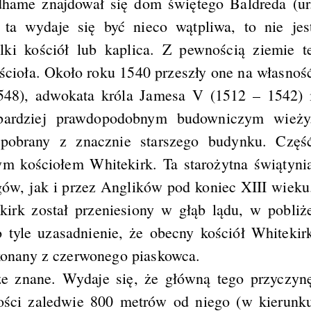
dhame znajdował się dom świętego Baldreda (ur
ta wydaje się być nieco wątpliwa, to nie jes
elki kościół lub kaplica. Z pewnością ziemie t
ścioła. Około roku 1540 przeszły one na własnoś
1548), adwokata króla Jamesa V (1512 – 1542) 
jbardziej prawdopodobnym budowniczym wieży
pobrany z znacznie starszego budynku. Częś
ym kościołem Whitekirk. Ta starożytna świątyni
ów, jak i przez Anglików pod koniec XIII wieku
kirk został przeniesiony w głąb lądu, w pobliż
 tyle uzasadnienie, że obecny kościół Whitekir
wykonany z czerwonego piaskowca.
ze znane. Wydaje się, że główną tego przyczyn
łości zaledwie 800 metrów od niego (w kierunk