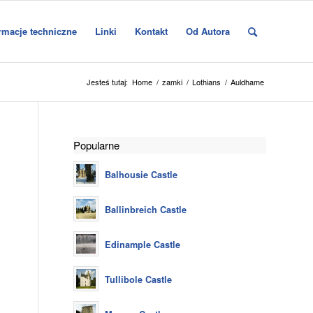
rmacje techniczne
Linki
Kontakt
Od Autora
Jesteś tutaj:
Home
/
zamki
/
Lothians
/
Auldhame
Popularne
Balhousie Castle
Ballinbreich Castle
Edinample Castle
Tullibole Castle