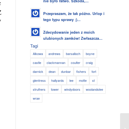
nie było łatwo. Szkoda,...
c
Z
Przepraszam, że tak późno. Urlop i
tego typu sprawy ;)...
W
Zdecydowanie jeden z moich
ulubionych zamków! Zwłaszcza...
Tagi
Alkowa
andrews
barsalloch
boyne
castle
clackmannan
coulter
craig
darnick
dean
dunbar
fishers
fort
glentress
hallyards
lee
motte
st
struthers
tower
windydoors
woolandslee
wrae