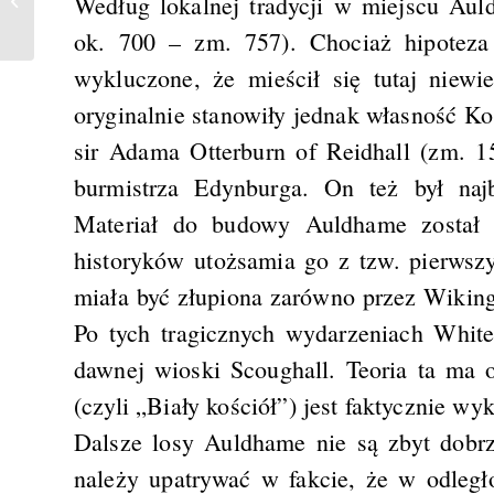
Według lokalnej tradycji w miejscu Aul
ok. 700 – zm. 757). Chociaż hipoteza 
wykluczone, że mieścił się tutaj niewi
oryginalnie stanowiły jednak własność Ko
sir Adama Otterburn of Reidhall (zm. 
burmistrza Edynburga. On też był na
Materiał do budowy Auldhame został 
historyków utożsamia go z tzw. pierwsz
miała być złupiona zarówno przez Wiking
Po tych tragicznych wydarzeniach White
dawnej wioski Scoughall. Teoria ta ma o
(czyli „Biały kościół”) jest faktycznie 
Dalsze losy Auldhame nie są zbyt dobr
należy upatrywać w fakcie, że w odleg