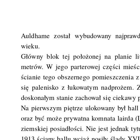
Auldhame został wybudowany najprawd
wieku.
Główny blok tej położonej na planie l
metrów. W jego parterowej części mieśc
ścianie tego obszernego pomieszczenia 
się palenisko z łukowatym nadprożem. 
doskonałym stanie zachował się ciekawy 
Na pierwszym piętrze ulokowany był hall
oraz być może prywatna komnata lairda (
ziemskiej posiadłości. Nie jest jednak ty
1913 ściany hallu wciąż nosiły ślady XV