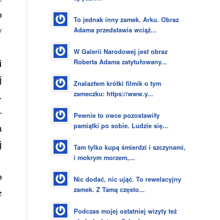
o
To jednak inny zamek. Arku. Obraz
y
Adama przedstawia wciąż...
W Galerii Narodowej jest obraz
i
Roberta Adama zatytułowany...
j
Znalazłem krótki filmik o tym
.
zameczku: https://www.y...
–
Pewnie to owce pozostawiły
a
pamiątki po sobie. Ludzie się...
j
Tam tylko kupą śmierdzi i szczynami,
i mokrym morzem,...
o
Nic dodać, nic ująć. To rewelacyjny
zamek. Z Tamą często...
e
Podczas mojej ostatniej wizyty też