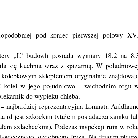
opodobniej pod koniec pierwszej połowy XV
itery „L” budowli posiada wymiary 18.2 na 8.
iła się kuchnia wraz z spiżarnią. W południowe
z kolebkowym sklepieniem oryginalnie znajdował
Z kolei w jego południowo – wschodnim rogu 
piekarnik do wypieku chleba.
 – najbardziej reprezentacyjna komnata Auldham
Laird jest szkockim tytułem posiadacza zamku lu
tułem szlacheckim). Podczas inspekcji ruin w rok
II-wiecznego, ozdobnego fryzu. Na drugim piętrz