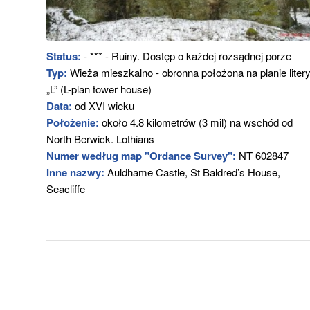
Status:
- *** - Ruiny. Dostęp o każdej rozsądnej porze
Typ:
Wieża mieszkalno - obronna położona na planie liter
„L” (L-plan tower house)
Data:
od XVI wieku
Położenie:
około 4.8 kilometrów (3 mil) na wschód od
North Berwick. Lothians
Numer według map "Ordance Survey":
NT 602847
Inne nazwy:
Auldhame Castle, St Baldred’s House,
Seacliffe