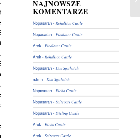
.
NAJNOWSZE
KOMENTARZE
t
e
Nopasaran
-
Rohallion Castle
ć
Nopasaran
-
Findlater Castle
i
Arek
-
Findlater Castle
.
Arek
-
Rohallion Castle
ć
Nopasaran
-
Dun Sgathaich
a
rstmn
-
Dun Sgathaich
.
Nopasaran
-
Elcho Castle
e
Nopasaran
-
Saltcoats Castle
k
Nopasaran
-
Stirling Castle
ę
Arek
-
Elcho Castle
u
Arek
-
Saltcoats Castle