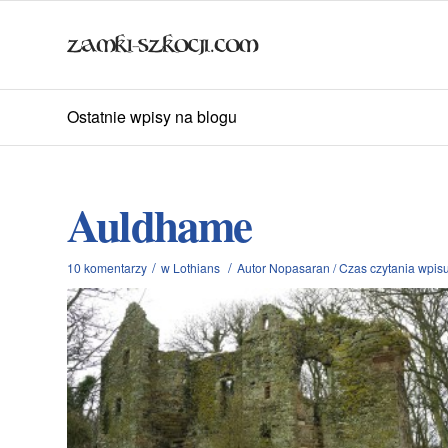
Ostatnie wpisy na blogu
Auldhame
/
/
10 komentarzy
w
Lothians
Autor
Nopasaran
/
Czas czytania wpisu: