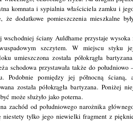
tna komnata i sypialnia właściciela zamku i jeg
ne, że dodatkowe pomieszczenia mieszkalne był
ej wschodniej ściany Auldhame przystaje wysoka 
dwuspadowym szczytem. W miejscu styku je
loku umieszczona została półokrągła bartyzana
ieża schodowa przystawała także do południowo 
u. Podobnie pomiędzy jej północną ścianą, 
ana została półokrągła bartyzana. Poniżej nie
 być może służyło jako poterna.
na zachód od południowego narożnika główneg
 niestety tylko jego niewielki fragment z piękni