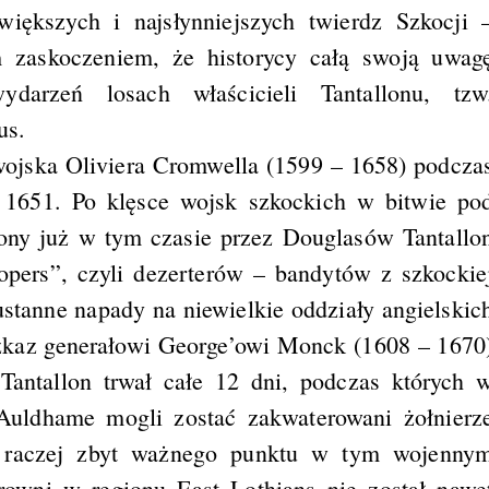
większych i najsłynniejszych twierdz Szkocji 
im zaskoczeniem, że historycy całą swoją uwag
darzeń losach właścicieli Tantallonu, tzw
us.
wojska Oliviera Cromwella (1599 – 1658) podcza
 1651. Po klęsce wojsk szkockich w bitwie po
ony już w tym czasie przez Douglasów Tantallo
opers”, czyli dezerterów – bandytów z szkockie
ustanne napady na niewielkie oddziały angielskic
ozkaz generałowi George’owi Monck (1608 – 1670
 Tantallon trwał całe 12 dni, podczas których 
uldhame mogli zostać zakwaterowani żołnierz
n raczej zbyt ważnego punktu w tym wojenny
rowni w regionu East Lothians nie został nawe