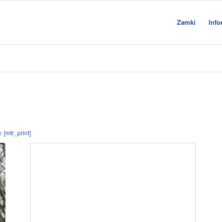
Zamki
Info
 [mtr_print]