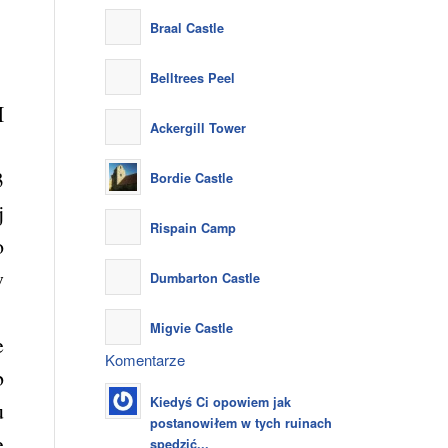
Braal Castle
Belltrees Peel
I
Ackergill Tower
3
Bordie Castle
j
Rispain Camp
o
w
Dumbarton Castle
Migvie Castle
e
Komentarze
b
Kiedyś Ci opowiem jak
u
postanowiłem w tych ruinach
e
spędzić...