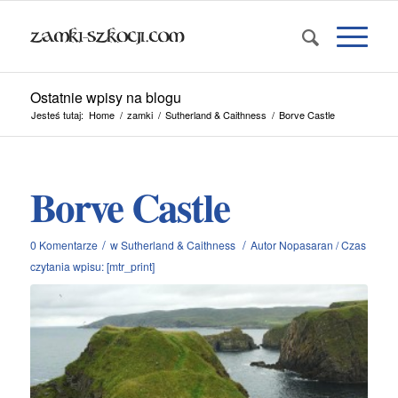
Ostatnie wpisy na blogu
Jesteś tutaj:
Home
/
zamki
/
Sutherland & Caithness
/
Borve Castle
Borve Castle
/
/
0 Komentarze
w
Sutherland & Caithness
Autor
Nopasaran
/
Czas
czytania wpisu: [mtr_print]