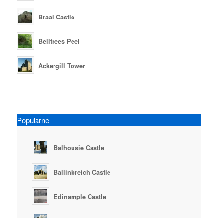
Braal Castle
Belltrees Peel
Ackergill Tower
Popularne
Balhousie Castle
Ballinbreich Castle
Edinample Castle