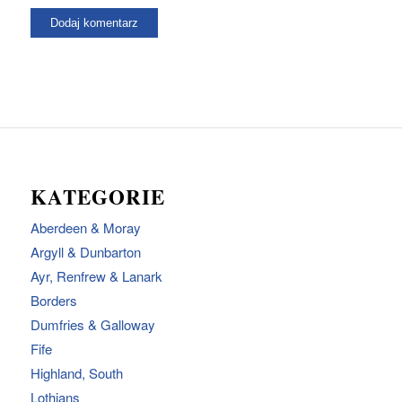
KATEGORIE
Aberdeen & Moray
Argyll & Dunbarton
Ayr, Renfrew & Lanark
Borders
Dumfries & Galloway
Fife
Highland, South
Lothians