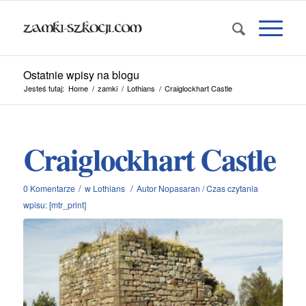
Ostatnie wpisy na blogu
Jesteś tutaj:
Home
/
zamki
/
Lothians
/
Craiglockhart Castle
Craiglockhart Castle
/
/
0 Komentarze
w
Lothians
Autor
Nopasaran
/
Czas czytania
wpisu: [mtr_print]