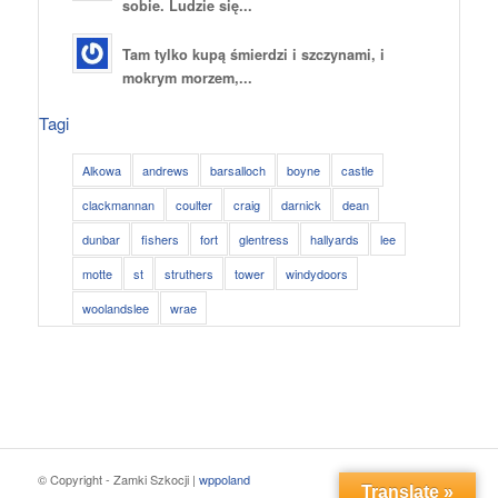
sobie. Ludzie się...
Tam tylko kupą śmierdzi i szczynami, i
mokrym morzem,...
Tagi
Alkowa
andrews
barsalloch
boyne
castle
clackmannan
coulter
craig
darnick
dean
dunbar
fishers
fort
glentress
hallyards
lee
motte
st
struthers
tower
windydoors
woolandslee
wrae
© Copyright - Zamki Szkocji |
wppoland
Translate »