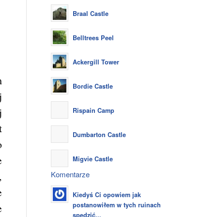
Braal Castle
Belltrees Peel
Ackergill Tower
m
Bordie Castle
j
j
Rispain Camp
t
Dumbarton Castle
o
e
Migvie Castle
Komentarze
,
e
Kiedyś Ci opowiem jak
postanowiłem w tych ruinach
e
spędzić...