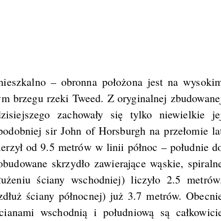
ieszkalno – obronna położona jest na wysoki
ym brzegu rzeki Tweed. Z oryginalnej zbudowane
isiejszego zachowały się tylko niewielkie je
dobniej sir John of Horsburgh na przełomie la
erzył od 9.5 metrów w linii północ – południe d
budowane skrzydło zawierające wąskie, spiraln
żeniu ściany wschodniej) liczyło 2.5 metrów
dłuż ściany północnej) już 3.7 metrów. Obecni
cianami wschodnią i południową są całkowici