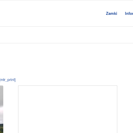
Zamki
Info
mtr_print]