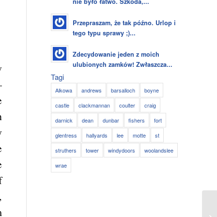
nie było łatwo. Szkoda,...
Przepraszam, że tak późno. Urlop i
tego typu sprawy ;)...
Zdecydowanie jeden z moich
ulubionych zamków! Zwłaszcza...
w
Tagi
–
Alkowa
andrews
barsalloch
boyne
e
castle
clackmannan
coulter
craig
n
darnick
dean
dunbar
fishers
fort
y
glentress
hallyards
lee
motte
st
e
struthers
tower
windydoors
woolandslee
e
wrae
f
,
m