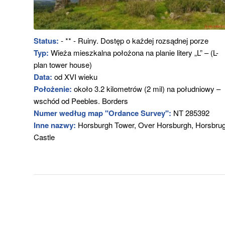
Status:
- ** - Ruiny. Dostęp o każdej rozsądnej porze
Typ:
Wieża mieszkalna położona na planie litery „L” – (L-
plan tower house)
Data:
od XVI wieku
Położenie:
około 3.2 kilometrów (2 mil) na południowy –
wschód od Peebles. Borders
Numer według map "Ordance Survey":
NT 285392
Inne nazwy:
Horsburgh Tower, Over Horsburgh, Horsbru
Castle