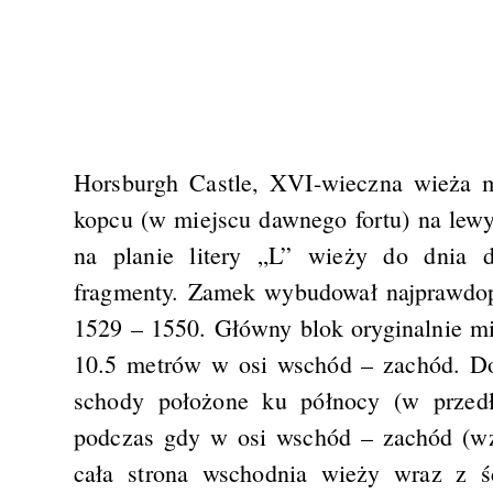
Horsburgh Castle, XVI-wieczna wieża m
kopcu (w miejscu dawnego fortu) na lew
na planie litery „L” wieży do dnia dz
fragmenty. Zamek wybudował najprawdopo
1529 – 1550. Główny blok oryginalnie mi
10.5 metrów w osi wschód – zachód. Do
schody położone ku północy (w przedłu
podczas gdy w osi wschód – zachód (wz
cała strona wschodnia wieży wraz z ś