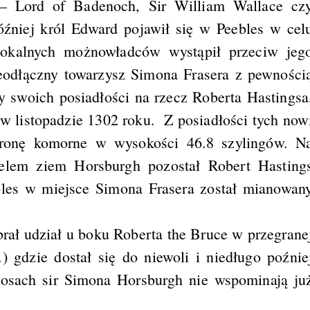
– Lord of Badenoch, Sir William Wallace cz
óźniej król Edward pojawił się w Peebles w cel
lokalnych możnowładców wystąpił przeciw jeg
eodłączny towarzysz Simona Frasera z pewności
y swoich posiadłości na rzecz Roberta Hastingsa
w listopadzie 1302 roku. Z posiadłości tych now
oronę komorne w wysokości 46.8 szylingów. N
elem ziem Horsburgh pozostał Robert Hasting
ebles w miejsce Simona Frasera został mianowan
brał udział u boku Roberta the Bruce w przegrane
 gdzie dostał się do niewoli i niedługo poźnie
 losach sir Simona Horsburgh nie wspominają ju