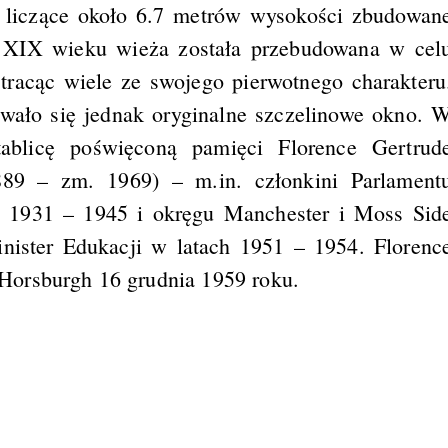
 liczące około 6.7 metrów wysokości zbudowan
 XIX wieku wieża została przebudowana w cel
 tracąc wiele ze swojego pierwotnego charakteru
owało się jednak oryginalne szczelinowe okno. 
ablicę poświęconą pamięci Florence Gertrud
889 – zm. 1969) – m.in. członkini Parlament
h 1931 – 1945 i okręgu Manchester i Moss Sid
nister Edukacji w latach 1951 – 1954. Florenc
Horsburgh 16 grudnia 1959 roku.