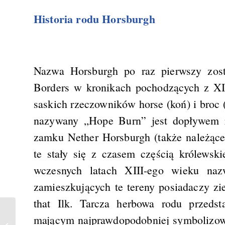
Historia rodu Horsburgh
Nazwa Horsburgh po raz pierwszy zost
Borders w kronikach pochodzących z XI
saskich rzeczowników horse (koń) i broc 
nazywany „Hope Burn” jest dopływem rz
zamku Nether Horsburgh (także należące
te stały się z czasem częścią królews
wczesnych latach XIII-ego wieku naz
zamieszkujących te tereny posiadaczy zi
that Ilk. Tarcza herbowa rodu przedst
mającym najprawdopodobniej symbolizow
Nether Horsburgh