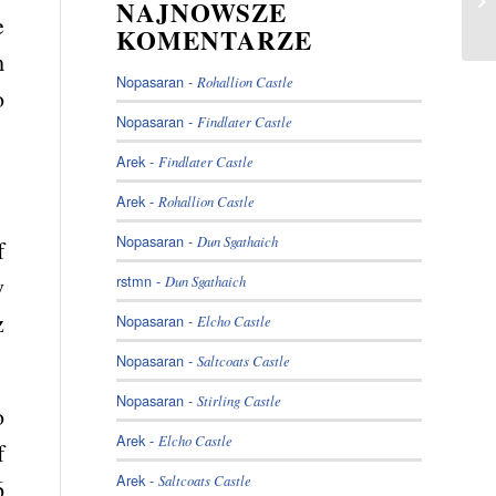
NAJNOWSZE
e
KOMENTARZE
m
Nopasaran
-
Rohallion Castle
o
Nopasaran
-
Findlater Castle
Arek
-
Findlater Castle
Arek
-
Rohallion Castle
Nopasaran
-
Dun Sgathaich
f
w
rstmn
-
Dun Sgathaich
z
Nopasaran
-
Elcho Castle
Nopasaran
-
Saltcoats Castle
Nopasaran
-
Stirling Castle
o
Arek
-
Elcho Castle
f
Arek
-
Saltcoats Castle
6