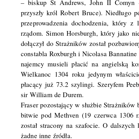
– biskup St Andrews, John II Comyn 
przyszły król Robert Bruce). Niedługo p
przeprowadzenia dochodzenia, który z 
rządom. Simon Horsburgh, który jako ni
dołączył do Strażników został pozbawion
constabla Roxburgh i Nicolasa Bannatine 
najemcy musieli płacić na angielską k
Wielkanoc 1304 roku jedynym właścici
płacący już 73.2 szylingi. Szeryfem Pe
sir William de Durem.
Fraser pozostający w służbie Strażników 
bitwie pod Methven (19 czerwca 1306 r.)
został stracony na szafocie. O dalszych
żadne inne źródła.