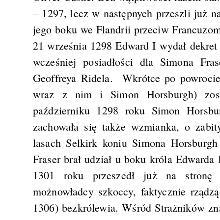
– 1297, lecz w następnych przeszli już n
jego boku we Flandrii przeciw Francuzom
21 września 1298 Edward I wydał dekret
wcześniej posiadłości dla Simona Fra
Geoffreya Ridela. Wkrótce po powrocie
wraz z nim i Simon Horsburgh) zost
październiku 1298 roku Simon Horsbu
zachowała się także wzmianka, o zabit
lasach Selkirk koniu Simona Horsburg
Fraser brał udział u boku króla Edwarda 
1301 roku przeszedł już na stronę 
możnowładcy szkoccy, faktycznie rządzą
1306) bezkrólewia. Wśród Strażników zna