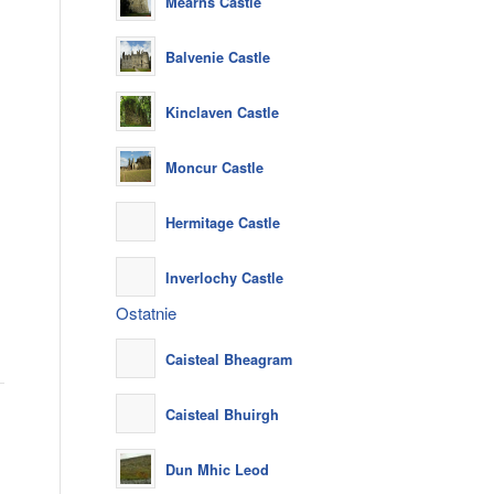
Mearns Castle
Balvenie Castle
Kinclaven Castle
Moncur Castle
Hermitage Castle
Inverlochy Castle
Ostatnie
Caisteal Bheagram
Caisteal Bhuirgh
Dun Mhic Leod