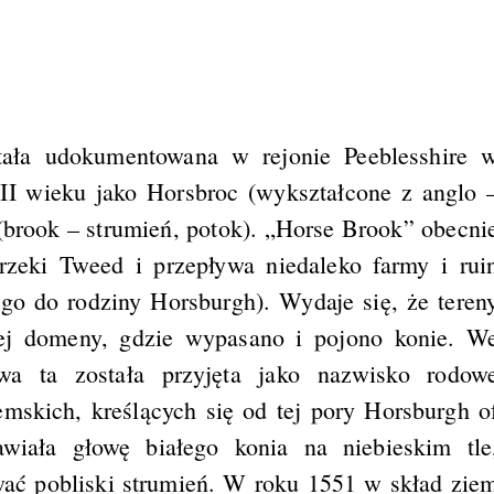
ała udokumentowana w rejonie Peeblesshire 
II wieku jako Horsbroc (wykształcone z anglo 
(brook – strumień, potok). „Horse Brook” obecni
eki Tweed i przepływa niedaleko farmy i rui
go do rodziny Horsburgh). Wydaje się, że teren
kiej domeny, gdzie wypasano i pojono konie. W
wa ta została przyjęta jako nazwisko rodow
emskich, kreślących się od tej pory Horsburgh o
awiała głowę białego konia na niebieskim tle
ać pobliski strumień. W roku 1551 w skład zie