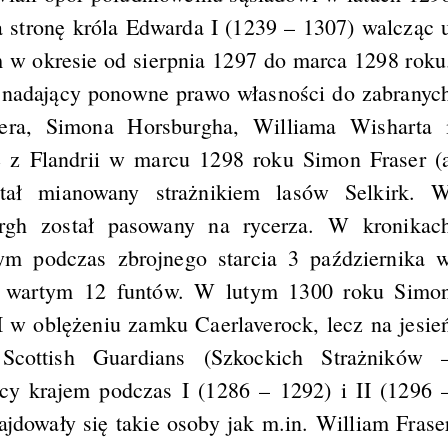
a stronę króla Edwarda I (1239 – 1307) walcząc 
 w okresie od sierpnia 1297 do marca 1298 roku
 nadający ponowne prawo własności do zabranyc
sera, Simona Horsburgha, Williama Wisharta 
 z Flandrii w marcu 1298 roku Simon Fraser (
ał mianowany strażnikiem lasów Selkirk. 
rgh został pasowany na rycerza. W kronikac
ym podczas zbrojnego starcia 3 października 
h wartym 12 funtów. W lutym 1300 roku Simo
I w oblężeniu zamku Caerlaverock, lecz na jesie
Scottish Guardians (Szkockich Strażników 
cy krajem podczas I (1286 – 1292) i II (1296 
jdowały się takie osoby jak m.in. William Frase