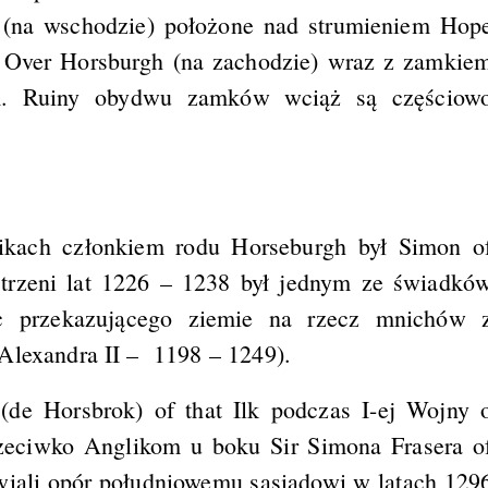
 (na wschodzie) położone nad strumieniem Hop
i Over Horsburgh (na zachodzie) wraz z zamkie
em. Ruiny obydwu zamków wciąż są częściow
ach członkiem rodu Horseburgh był Simon o
strzeni lat 1226 – 1238 był jednym ze świadkó
c przekazującego ziemie na rzecz mnichów 
 Alexandra II – 1198 – 1249).
de Horsbrok) of that Ilk podczas I-ej Wojny 
rzeciwko Anglikom u boku Sir Simona Frasera o
awiali opór południowemu sąsiadowi w latach 129