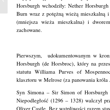
Castle
Horsburgh wchodziły: Nether Horsburgh
Burn wraz z potężną wieżą mieszkalną 
(mniejsza wieża mieszkalna) i dwor
zachowane.
Pierwszym, udokumentowanym w kronik
Horsburgh (de Horsbroc), który na prze
statutu Williama Purves of Mospenno
klasztoru w Melrose (za panowania króla
Syn Simona – Sir Simon of Horsburgh (
Niepodległość (1296 – 1328) walczył p
Oliver Castle. Bez wątpliwości razem st