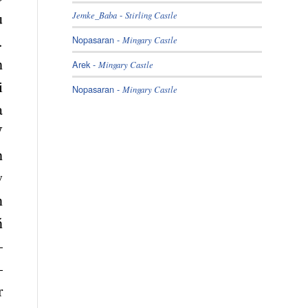
-
u
Jemke_Baba
Stirling Castle
.
Nopasaran
-
Mingary Castle
h
Arek
-
Mingary Castle
i
Nopasaran
-
Mingary Castle
a
W
h
w
n
ń
–
–
r