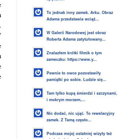
e
To jednak inny zamek. Arku. Obraz
u
Adama przedstawia wciąż...
.
W Galerii Narodowej jest obraz
W
Roberta Adama zatytułowany...
e
Znalazłem krótki filmik o tym
u
zameczku: https://www.y...
e
Pewnie to owce pozostawiły
e
pamiątki po sobie. Ludzie się...
Tam tylko kupą śmierdzi i szczynami,
i mokrym morzem,...
Nic dodać, nic ująć. To rewelacyjny
zamek. Z Tamą często...
Podczas mojej ostatniej wizyty też