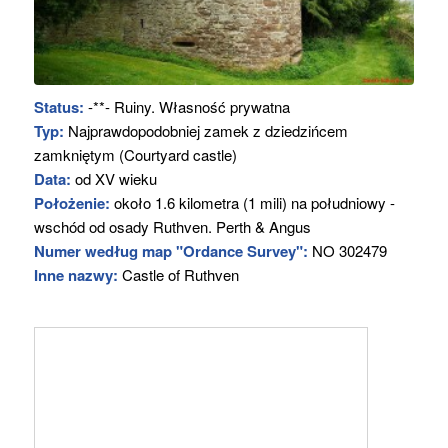
Status:
-**- Ruiny. Własność prywatna
Typ:
Najprawdopodobniej zamek z dziedzińcem
zamkniętym (Courtyard castle)
Data:
od XV wieku
Położenie:
około 1.6 kilometra (1 mili) na południowy -
wschód od osady Ruthven. Perth & Angus
Numer według map "Ordance Survey":
NO 302479
Inne nazwy:
Castle of Ruthven