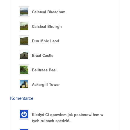
Caisteal Bheagram
Caisteal Bhuirgh
Dun Mhic Leod
Braal Castle
Belltrees Peel
Ackergill Tower
Komentarze
Kiedyś Ci opowiem jak postanowiłem w
tych ruinach spędzić...