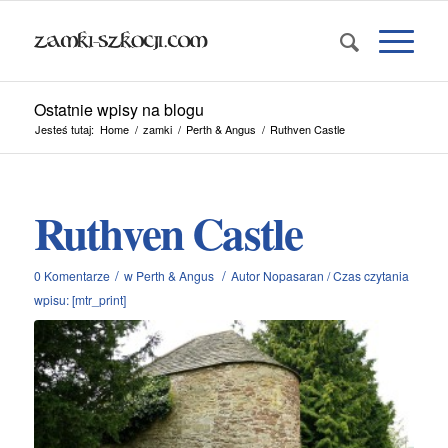
Ostatnie wpisy na blogu
Jesteś tutaj:
Home
/
zamki
/
Perth & Angus
/
Ruthven Castle
Ruthven Castle
/
/
0 Komentarze
w
Perth & Angus
Autor
Nopasaran
/
Czas czytania
wpisu: [mtr_print]