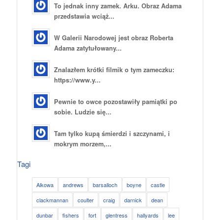
To jednak inny zamek. Arku. Obraz Adama
przedstawia wciąż...
W Galerii Narodowej jest obraz Roberta
Adama zatytułowany...
Znalazłem krótki filmik o tym zameczku:
https://www.y...
Pewnie to owce pozostawiły pamiątki po
sobie. Ludzie się...
Tam tylko kupą śmierdzi i szczynami, i
mokrym morzem,...
Tagi
Alkowa
andrews
barsalloch
boyne
castle
clackmannan
coulter
craig
darnick
dean
dunbar
fishers
fort
glentress
hallyards
lee