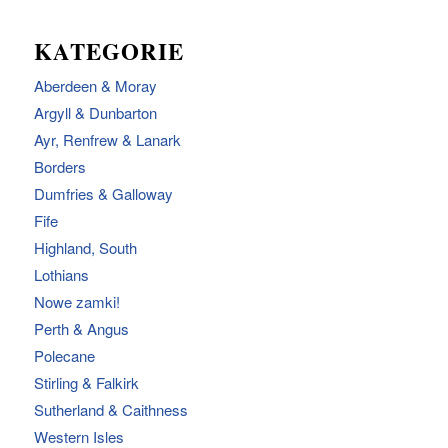
KATEGORIE
Aberdeen & Moray
Argyll & Dunbarton
Ayr, Renfrew & Lanark
Borders
Dumfries & Galloway
Fife
Highland, South
Lothians
Nowe zamki!
Perth & Angus
Polecane
Stirling & Falkirk
Sutherland & Caithness
Western Isles