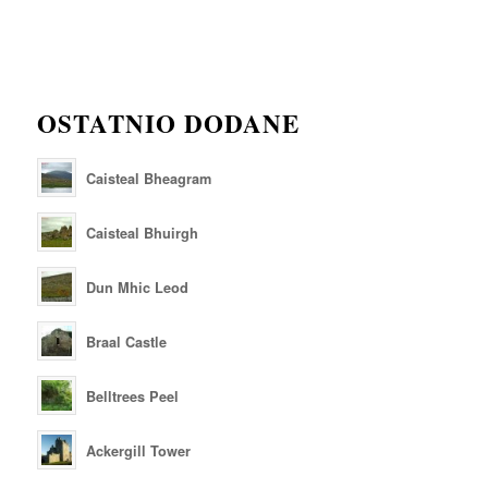
OSTATNIO DODANE
Caisteal Bheagram
Caisteal Bhuirgh
Dun Mhic Leod
Braal Castle
Belltrees Peel
Ackergill Tower