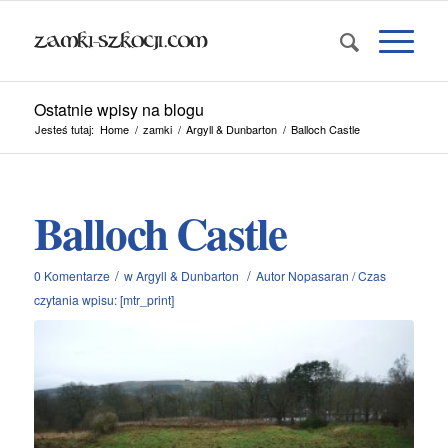
Ostatnie wpisy na blogu
Jesteś tutaj:
Home
/
zamki
/
Argyll & Dunbarton
/
Balloch Castle
Balloch Castle
/
/
0 Komentarze
w
Argyll & Dunbarton
Autor
Nopasaran
/
Czas
czytania wpisu: [mtr_print]