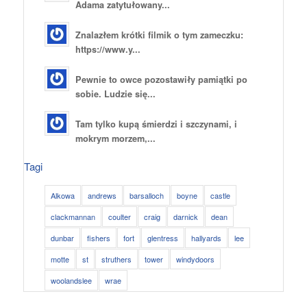
Adama zatytułowany...
Znalazłem krótki filmik o tym zameczku:
https://www.y...
Pewnie to owce pozostawiły pamiątki po
sobie. Ludzie się...
Tam tylko kupą śmierdzi i szczynami, i
mokrym morzem,...
Tagi
Alkowa
andrews
barsalloch
boyne
castle
clackmannan
coulter
craig
darnick
dean
dunbar
fishers
fort
glentress
hallyards
lee
motte
st
struthers
tower
windydoors
woolandslee
wrae