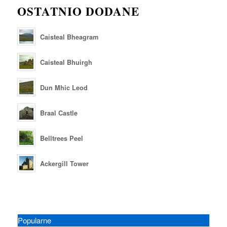
OSTATNIO DODANE
Caisteal Bheagram
Caisteal Bhuirgh
Dun Mhic Leod
Braal Castle
Belltrees Peel
Ackergill Tower
Popularne