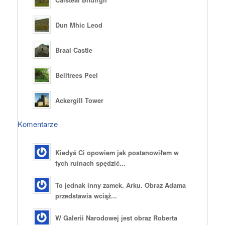
Dun Mhic Leod
Braal Castle
Belltrees Peel
Ackergill Tower
Komentarze
Kiedyś Ci opowiem jak postanowiłem w
tych ruinach spędzić...
To jednak inny zamek. Arku. Obraz Adama
przedstawia wciąż...
W Galerii Narodowej jest obraz Roberta