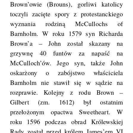
Brown’owie (Brouns), gorliwi katolicy
toczyli zacięte spory z protestanckiego
wyznania rodziną McCullochs of
Barnholm. W roku 1579 syn Richarda
Brown’a – John został skazany na
grzywnę 40 funtów za napaść na
McCulloch’ów. Jego syn, także John
oskarżony o zabójstwo właściciela
Barnholm nie stawił się w sądzie na
rozprawie. Kolejny z rodu Brown –
Gilbert (zm. 1612) był ostatnim
przełożonym opactwa Sweetheart. W
roku 1596 podczas obrad Królewskiej
Rady został przed królem James’em VI