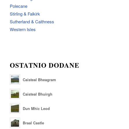
Polecane
Stirling & Falkirk
Sutherland & Caithness
Western Isles
OSTATNIO DODANE
Caisteal Bheagram
Caisteal Bhuirgh
Dun Mhic Leod
Braal Castle