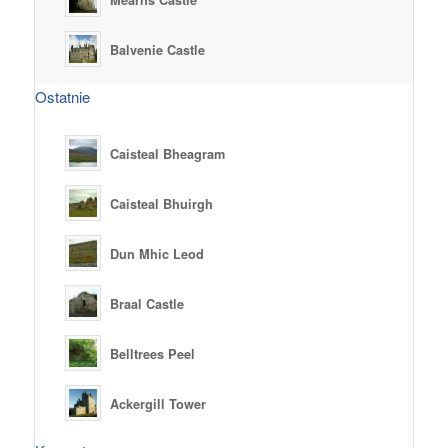
Mearns Castle
Balvenie Castle
Ostatnie
Caisteal Bheagram
Caisteal Bhuirgh
Dun Mhic Leod
Braal Castle
Belltrees Peel
Ackergill Tower