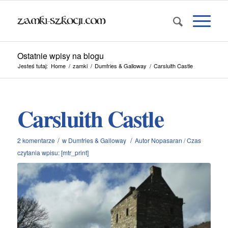
Ostatnie wpisy na blogu
Jesteś tutaj:
Home
/
zamki
/
Dumfries & Galloway
/
Carsluith Castle
Carsluith Castle
/
/
2 komentarze
w
Dumfries & Galloway
Autor
Nopasaran
/
Czas
czytania wpisu: [mtr_print]