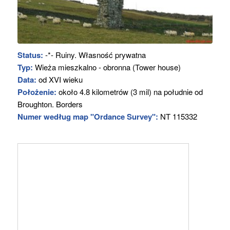
Status:
-*- Ruiny. Własność prywatna
Typ:
Wieża mieszkalno - obronna (Tower house)
Data:
od XVI wieku
Położenie:
około 4.8 kilometrów (3 mil) na południe od
Broughton. Borders
Numer według map "Ordance Survey":
NT 115332