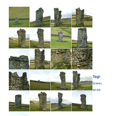
Tagi:
tower
,
wrae