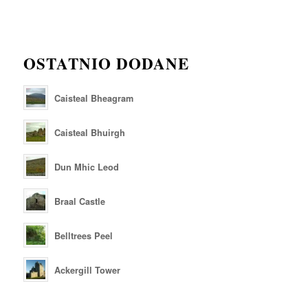
OSTATNIO DODANE
Caisteal Bheagram
Caisteal Bhuirgh
Dun Mhic Leod
Braal Castle
Belltrees Peel
Ackergill Tower