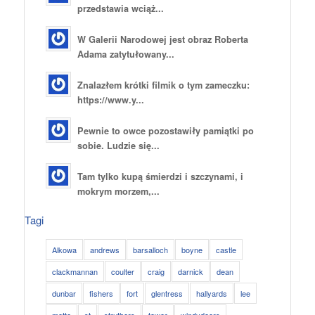
przedstawia wciąż...
W Galerii Narodowej jest obraz Roberta
Adama zatytułowany...
Znalazłem krótki filmik o tym zameczku:
https://www.y...
Pewnie to owce pozostawiły pamiątki po
sobie. Ludzie się...
Tam tylko kupą śmierdzi i szczynami, i
mokrym morzem,...
Tagi
Alkowa
andrews
barsalloch
boyne
castle
clackmannan
coulter
craig
darnick
dean
dunbar
fishers
fort
glentress
hallyards
lee
motte
st
struthers
tower
windydoors