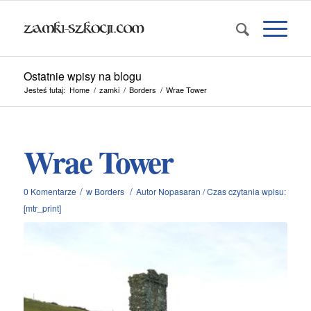
Ostatnie wpisy na blogu
Jesteś tutaj:
Home
/
zamki
/
Borders
/
Wrae Tower
Wrae Tower
/
/
0 Komentarze
w
Borders
Autor
Nopasaran
/
Czas czytania wpisu:
[mtr_print]